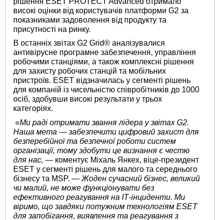
рішення ESET PROTECT Advanced отримало
високі оцінки від користувачів платформи G2 за
показниками задоволення від продукту та
присутності на ринку.
В останніх звітах G2 Grid® аналізувалися
антивірусне програмне забезпечення, управління
робочими станціями, а також комплексні рішення
для захисту робочих станцій та мобільних
пристроїв. ESET відзначилась у сегменті рішень
для компаній із чисельністю співробітників до 1000
осіб, здобувши високі результати у трьох
категоріях.
«Ми раді отримати звання лідера у звітах G2.
Наша мета — забезпечити цифровий захист для
безперебійної та безпечної роботи систем
організації, тому здобути це визнання є честю
для нас,
— коментує Міхаль Янкех, віце-президент
ESET у сегменті рішень для малого та середнього
бізнесу та MSP. —
Жоден сучасний бізнес, великий
чи малий, не може функціонувати без
ефективного реагування на ІТ-інциденти. Ми
віримо, що завдяки потужним технологіям ESET
для запобігання, виявлення та реагування з