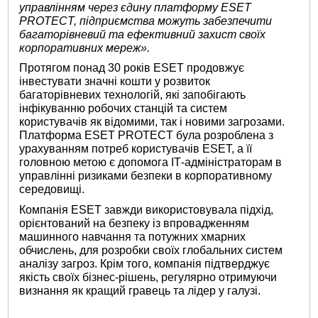
управлінням через єдину платформу ESET
PROTECT, підприємства можуть забезпечити
багаторівневий та ефективний захист своїх
корпоративних мереж».
Протягом понад 30 років ESET продовжує
інвестувати значні кошти у розвиток
багаторівневих технологій, які запобігають
інфікуванню робочих станцій та систем
користувачів як відомими, так і новими загрозами.
Платформа ESET PROTECT була розроблена з
урахуванням потреб користувачів ESET, а її
головною метою є допомога ІТ-адміністраторам в
управлінні ризиками безпеки в корпоративному
середовищі.
Компанія ESET завжди використовувала підхід,
орієнтований на безпеку із впровадженням
машинного навчання та потужних хмарних
обчислень, для розробки своїх глобальних систем
аналізу загроз. Крім того, компанія підтверджує
якість своїх бізнес-рішень, регулярно отримуючи
визнання як кращий гравець та лідер у галузі.