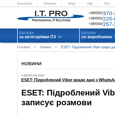
Контакти
Новини
Акції
Укр
Рус
370-
+38/050/
220-
+38/093/
257-
+38/044/
Каталог
Каталог
за категоріями ПЗ
по виробниках
›
›
Головна
Новини
ESET: Підроблений Viber краде да
НОВИНИ
4 ВЕРЕСНЯ 2018
ESET: Підроблений Viber краде дані з Whats
ESET: Підроблений Vib
записує розмови