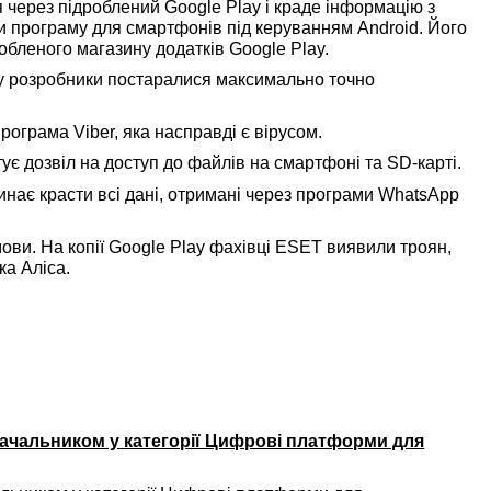
 через підроблений Google Play і краде інформацію з
и програму для смартфонів під керуванням Android. Його
обленого магазину додатків Google Play.
му розробники постаралися максимально точно
рограма Viber, яка насправді є вірусом.
ує дозвіл на доступ до файлів на смартфоні та SD-карті.
нає красти всі дані, отримані через програми WhatsApp
ови. На копії Google Play фахівці ESET виявили троян,
ка Аліса.
ачальником у категорії Цифрові платформи для