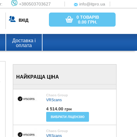
т:
+380503703627
info@itpro.ua
0 ТОВАРІВ
ВХІД
0.00
ГРН.
Доставка і
оплата
НАЙКРАЩА ЦІНА
Chaos Group
VRScans
4 514.00 грн
ВИБРАТИ ЛІЦЕНЗІЮ
Chaos Group
VRScans