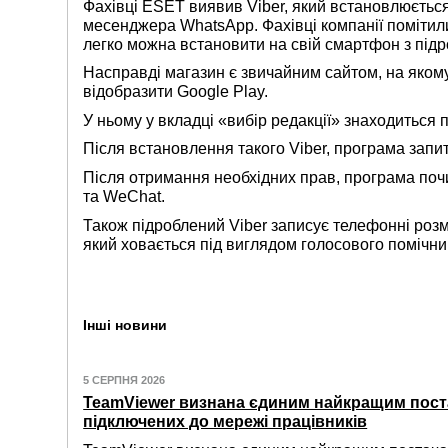
Фахівці ESET виявив Viber, який встановлюється
месенджера WhatsApp. Фахівці компанії помітил
легко можна встановити на свій смартфон з підр
Насправді магазин є звичайним сайтом, на яко
відобразити Google Play.
У ньому у вкладці «вибір редакції» знаходиться п
Після встановлення такого Viber, програма запит
Після отримання необхідних прав, програма почи
та WeChat.
Також підроблений Viber записує телефонні розм
який ховається під виглядом голосового помічни
Інші новини
5 СЕРПНЯ 2026
TeamViewer визнана єдиним найкращим пост
підключених до мережі працівників