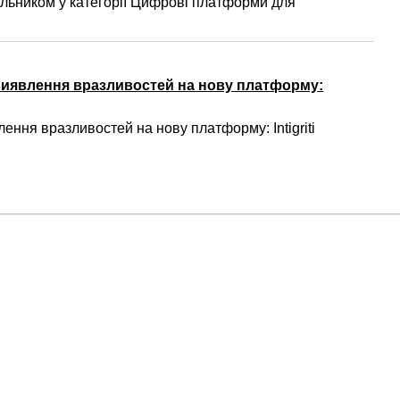
ьником у категорії Цифрові платформи для
виявлення вразливостей на нову платформу:
ння вразливостей на нову платформу: Intigriti