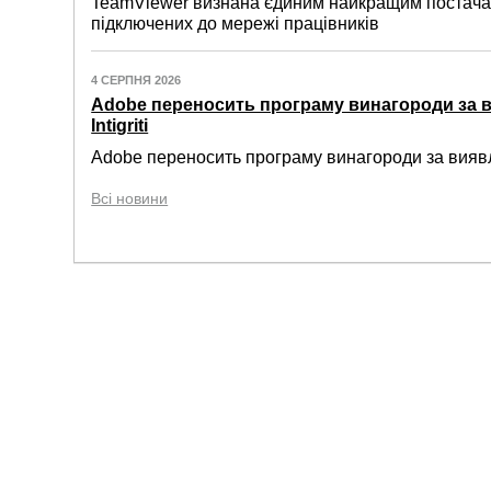
TeamViewer визнана єдиним найкращим постачал
підключених до мережі працівників
4 СЕРПНЯ 2026
Adobe переносить програму винагороди за 
Intigriti
Adobe переносить програму винагороди за виявле
Всі новини