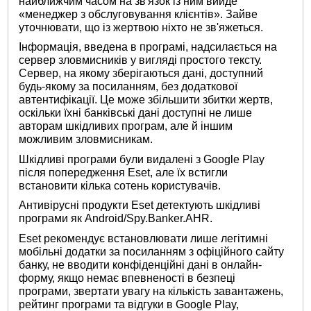
найближчим часом на зв'язок із ним вийде
«менеджер з обслуговування клієнтів». Зайве
уточнювати, що із жертвою ніхто не зв'яжеться.
Інформація, введена в програмі, надсилається на
сервер зловмисників у вигляді простого тексту.
Сервер, на якому зберігаються дані, доступний
будь-якому за посиланням, без додаткової
автентифікації. Це може збільшити збитки жертв,
оскільки їхні банківські дані доступні не лише
авторам шкідливих програм, але й іншим
можливим зловмисникам.
Шкідливі програми були видалені з Google Play
після попередження Eset, але їх встигли
встановити кілька сотень користувачів.
Антивірусні продукти Eset детектують шкідливі
програми як Android/Spy.Banker.AHR.
Eset рекомендує встановлювати лише легітимні
мобільні додатки за посиланням з офіційного сайту
банку, не вводити конфіденційні дані в онлайн-
форму, якщо немає впевненості в безпеці
програми, звертати увагу на кількість завантажень,
рейтинг програми та відгуки в Google Play,