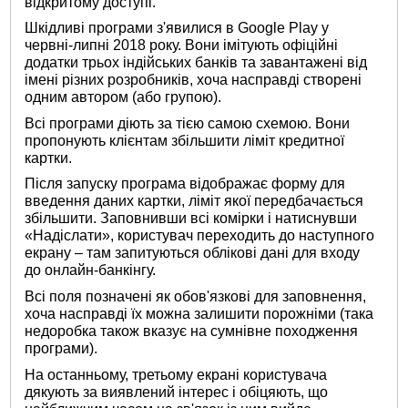
відкритому доступі.
Шкідливі програми з'явилися в Google Play у
червні-липні 2018 року. Вони імітують офіційні
додатки трьох індійських банків та завантажені від
імені різних розробників, хоча насправді створені
одним автором (або групою).
Всі програми діють за тією самою схемою. Вони
пропонують клієнтам збільшити ліміт кредитної
картки.
Після запуску програма відображає форму для
введення даних картки, ліміт якої передбачається
збільшити. Заповнивши всі комірки і натиснувши
«Надіслати», користувач переходить до наступного
екрану – там запитуються облікові дані для входу
до онлайн-банкінгу.
Всі поля позначені як обов'язкові для заповнення,
хоча насправді їх можна залишити порожніми (така
недоробка також вказує на сумнівне походження
програми).
На останньому, третьому екрані користувача
дякують за виявлений інтерес і обіцяють, що