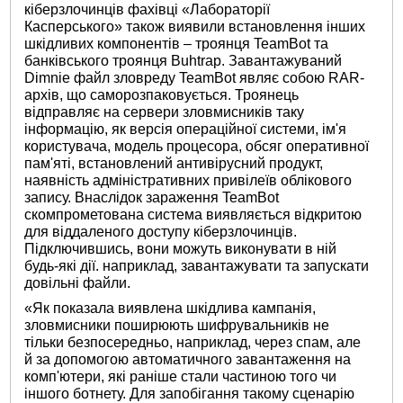
кіберзлочинців фахівці «Лабораторії
Касперського» також виявили встановлення інших
шкідливих компонентів – троянця TeamBot та
банківського троянця Buhtrap. Завантажуваний
Dimnie файл зловреду TeamBot являє собою RAR-
архів, що саморозпаковується. Троянець
відправляє на сервери зловмисників таку
інформацію, як версія операційної системи, ім'я
користувача, модель процесора, обсяг оперативної
пам'яті, встановлений антивірусний продукт,
наявність адміністративних привілеїв облікового
запису. Внаслідок зараження TeamBot
скомпрометована система виявляється відкритою
для віддаленого доступу кіберзлочинців.
Підключившись, вони можуть виконувати в ній
будь-які дії. наприклад, завантажувати та запускати
довільні файли.
«Як показала виявлена ​​шкідлива кампанія,
зловмисники поширюють шифрувальників не
тільки безпосередньо, наприклад, через спам, але
й за допомогою автоматичного завантаження на
комп'ютери, які раніше стали частиною того чи
іншого ботнету. Для запобігання такому сценарію