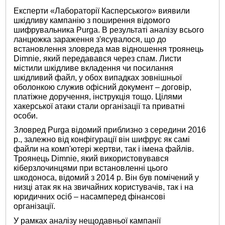
Експерти «Лабораторії Касперського» виявили
шкідливу кампанію з поширення відомого
шифрувальника Purga. В результаті аналізу всього
ланцюжка зараження з'ясувалося, що до
встановлення зловреда мав відношення троянець
Dimnie, який передавався через спам. Листи
містили шкідливе вкладення чи посилання
шкідливий файл, у обох випадках зовнішньої
оболонкою служив офісний документ – договір,
платіжне доручення, інструкція тощо. Цілями
хакерської атаки стали організації та приватні
особи.
Зловред Purga відомий приблизно з середини 2016
р., залежно від конфігурації він шифрує як самі
файли на комп'ютері жертви, так і імена файлів.
Троянець Dimnie, який використовувався
кіберзлочинцями при встановленні цього
шкодоноса, відомий з 2014 р. Він був помічений у
низці атак як на звичайних користувачів, так і на
юридичних осіб – насамперед фінансові
організації.
У рамках аналізу нещодавньої кампанії