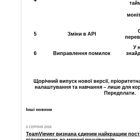
тай
моні
5
Зміни в API
перев
У 
6
Виправлення помилок
знайд
Щорічний випуск нової версії, пріоритетн
налаштування та навчання – лише для ко
Передплати.
Інші новини
5 СЕРПНЯ 2026
TeamViewer визнана єдиним найкращим пост
підключених до мережі працівників