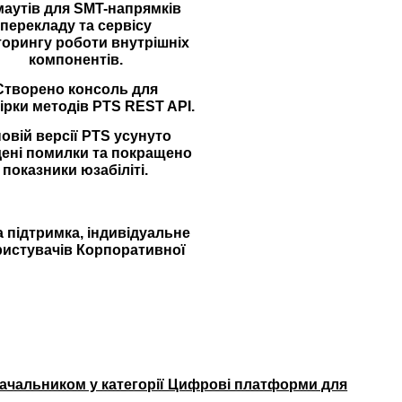
маутів для SMT-напрямків
перекладу та сервісу
торингу роботи внутрішніх
компонентів.
Створено консоль для
ірки методів PTS REST API.
новій версії PTS усунуто
ені помилки та покращено
показники юзабіліті.
а підтримка, індивідуальне
ристувачів Корпоративної
ачальником у категорії Цифрові платформи для