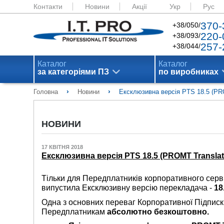
Контакти
Новини
Акції
Укр
Рус
370-
+38/050/
220-
+38/093/
257-
+38/044/
Каталог
Каталог
за категоріями ПЗ
по виробниках
›
›
Головна
Новини
Ексклюзивна версія PTS 18.5 (PR
НОВИНИ
17 КВІТНЯ 2018
Ексклюзивна версія PTS 18.5 (PROMT Transla
Тільки для Передплатників корпоративного сер
випустила Ексклюзивну версію перекладача -
18
Одна з основних переваг Корпоративної Підпи
Передплатникам
абсолютно безкоштовно.