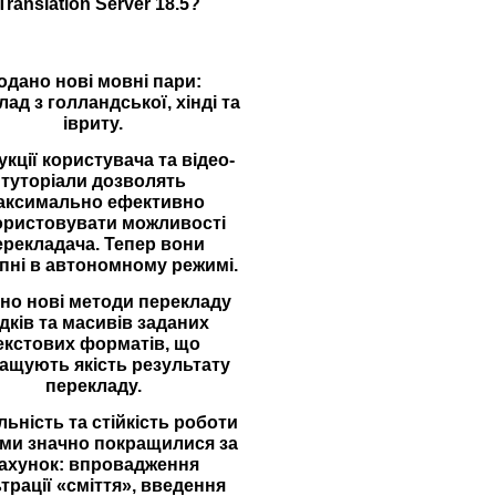
Translation
Server
18.5?
одано нові мовні пари:
ад з голландської, хінді та
івриту.
укції користувача та відео-
туторіали дозволять
аксимально ефективно
ористовувати можливості
ерекладача. Тепер вони
пні в автономному режимі.
но нові методи перекладу
дків та масивів заданих
екстових форматів, що
ащують якість результату
перекладу.
льність та стійкість роботи
ми значно покращилися за
ахунок: впровадження
трації «сміття», введення