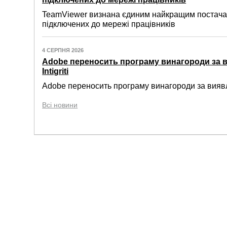
TeamViewer визнана єдиним найкращим постачал
підключених до мережі працівників
4 СЕРПНЯ 2026
Adobe переносить програму винагороди за 
Intigriti
Adobe переносить програму винагороди за виявле
Всі новини