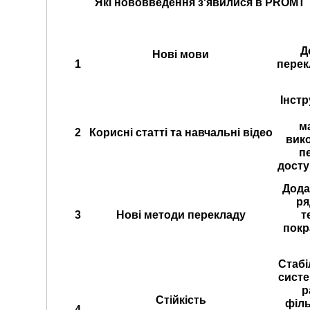
Які нововведення з'явилися в
PROMT
Д
Нові мови
1
перекл
Інстр
м
2
Корисні статті та навчальні відео
вик
п
досту
Дода
ря
3
Нові методи перекладу
т
покр
Стабі
систе
р
Стійкість
філь
4