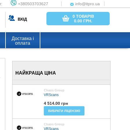
т:
+380503703627
info@itpro.ua
0 ТОВАРІВ
ВХІД
0.00
ГРН.
Доставка і
оплата
НАЙКРАЩА ЦІНА
Chaos Group
VRScans
4 514.00 грн
ВИБРАТИ ЛІЦЕНЗІЮ
Chaos Group
VRScans