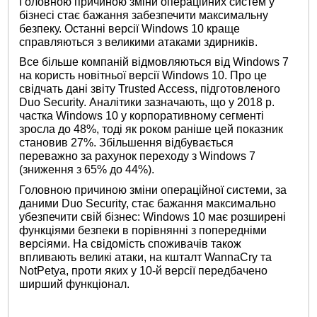
Головною причиною зміни операційних систем у
бізнесі стає бажання забезпечити максимальну
безпеку. Останні версії Windows 10 краще
справляються з великими атаками здирників.
Все більше компаній відмовляються від Windows 7
на користь новітньої версії Windows 10. Про це
свідчать дані звіту Trusted Access, підготовленого
Duo Security. Аналітики зазначають, що у 2018 р.
частка Windows 10 у корпоративному сегменті
зросла до 48%, тоді як роком раніше цей показник
становив 27%. Збільшення відбувається
переважно за рахунок переходу з Windows 7
(зниження з 65% до 44%).
Головною причиною зміни операційної системи, за
даними Duo Security, стає бажання максимально
убезпечити свій бізнес: Windows 10 має розширені
функціями безпеки в порівнянні з попередніми
версіями. На свідомість споживачів також
впливають великі атаки, на кшталт WannaCry та
NotPetya, проти яких у 10-й версії передбачено
ширший функціонал.