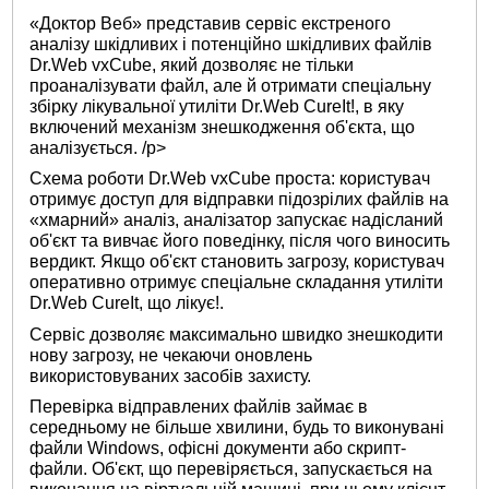
«Доктор Веб» представив сервіс екстреного
аналізу шкідливих і потенційно шкідливих файлів
Dr.Web vxCube, який дозволяє не тільки
проаналізувати файл, але й отримати спеціальну
збірку лікувальної утиліти Dr.Web CureIt!, в яку
включений механізм знешкодження об'єкта, що
аналізується. /p>
Схема роботи Dr.Web vxCube проста: користувач
отримує доступ для відправки підозрілих файлів на
«хмарний» аналіз, аналізатор запускає надісланий
об'єкт та вивчає його поведінку, після чого виносить
вердикт. Якщо об'єкт становить загрозу, користувач
оперативно отримує спеціальне складання утиліти
Dr.Web CureIt, що лікує!.
Сервіс дозволяє максимально швидко знешкодити
нову загрозу, не чекаючи оновлень
використовуваних засобів захисту.
Перевірка відправлених файлів займає в
середньому не більше хвилини, будь то виконувані
файли Windows, офісні документи або скрипт-
файли. Об'єкт, що перевіряється, запускається на