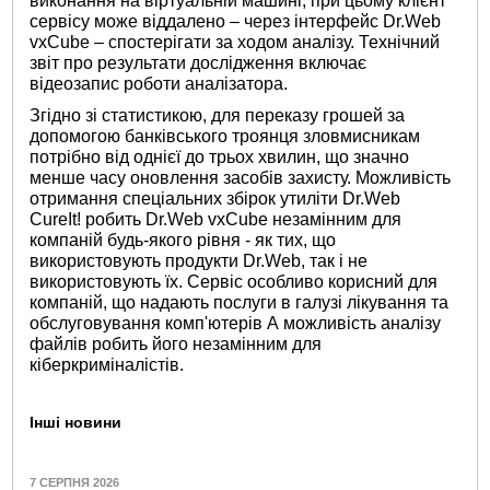
виконання на віртуальній машині, при цьому клієнт
сервісу може віддалено – через інтерфейс Dr.Web
vxCube – спостерігати за ходом аналізу. Технічний
звіт про результати дослідження включає
відеозапис роботи аналізатора.
Згідно зі статистикою, для переказу грошей за
допомогою банківського троянця зловмисникам
потрібно від однієї до трьох хвилин, що значно
менше часу оновлення засобів захисту. Можливість
отримання спеціальних збірок утиліти Dr.Web
CureIt! робить Dr.Web vxCube незамінним для
компаній будь-якого рівня - як тих, що
використовують продукти Dr.Web, так і не
використовують їх. Сервіс особливо корисний для
компаній, що надають послуги в галузі лікування та
обслуговування комп'ютерів А можливість аналізу
файлів робить його незамінним для
кіберкриміналістів.
Інші новини
7 СЕРПНЯ 2026