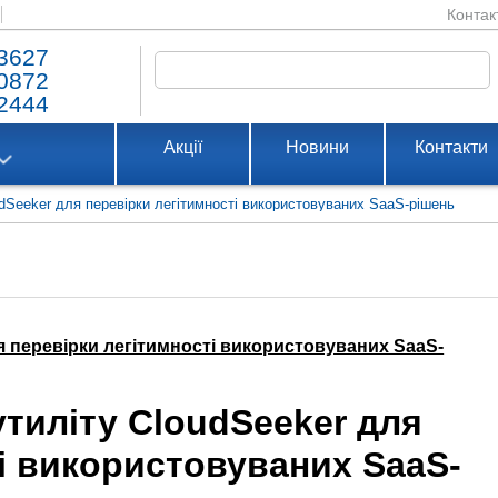
Контак
3627
0872
2444
Акції
Новини
Контакти
dSeeker для перевірки легітимності використовуваних SaaS-рішень
я перевірки легітимності використовуваних SaaS-
тиліту CloudSeeker для
і використовуваних SaaS-