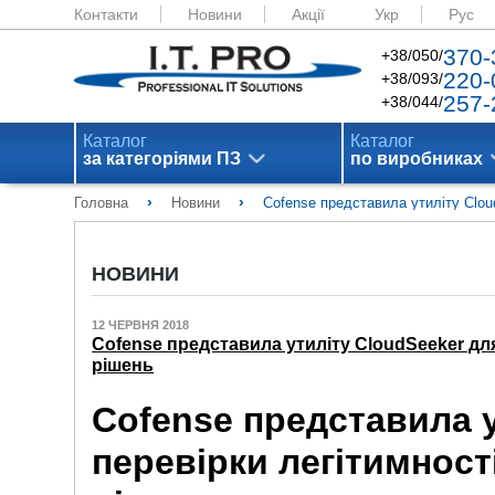
Контакти
Новини
Акції
Укр
Рус
370-
+38/050/
220-
+38/093/
257-
+38/044/
Каталог
Каталог
за категоріями ПЗ
по виробниках
›
›
Головна
Новини
Cofense представила утиліту Clou
НОВИНИ
12 ЧЕРВНЯ 2018
Cofense представила утиліту CloudSeeker дл
рішень
Cofense представила у
перевірки легітимност