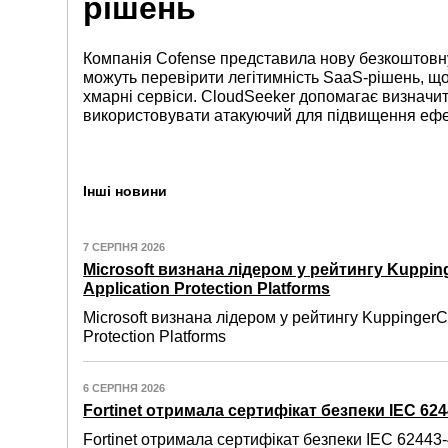
рішень
Компанія Cofense представила нову безкоштовну 
можуть перевірити легітимність SaaS-рішень, щ
хмарні сервіси. CloudSeeker допомагає визначит
використовувати атакуючий для підвищення ефек
Інші новини
7 СЕРПНЯ 2026
Microsoft визнана лідером у рейтингу Kuppin
Application Protection Platforms
Microsoft визнана лідером у рейтингу KuppingerC
Protection Platforms
6 СЕРПНЯ 2026
Fortinet отримала сертифікат безпеки IEC 6244
Fortinet отримала сертифікат безпеки IEC 62443-4