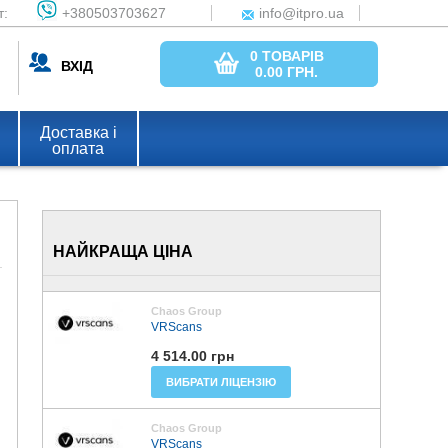
т:
+380503703627
info@itpro.ua
0 ТОВАРІВ
ВХІД
0.00
ГРН.
Доставка і
оплата
НАЙКРАЩА ЦІНА
Chaos Group
VRScans
4 514.00 грн
ВИБРАТИ ЛІЦЕНЗІЮ
Chaos Group
VRScans