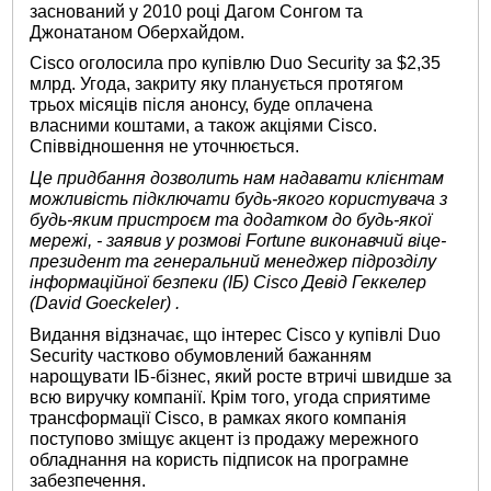
заснований у 2010 році Дагом Сонгом та
Джонатаном Оберхайдом.
Cisco оголосила про купівлю Duo Security за $2,35
млрд. Угода, закриту яку планується протягом
трьох місяців після анонсу, буде оплачена
власними коштами, а також акціями Cisco.
Співвідношення не уточнюється.
Це придбання дозволить нам надавати клієнтам
можливість підключати будь-якого користувача з
будь-яким пристроєм та додатком до будь-якої
мережі, - заявив у розмові Fortune виконавчий віце-
президент та генеральний менеджер підрозділу
інформаційної безпеки (ІБ) Cisco Девід Геккелер
(David Goeckeler) .
Видання відзначає, що інтерес Cisco у купівлі Duo
Security частково обумовлений бажанням
нарощувати ІБ-бізнес, який росте втричі швидше за
всю виручку компанії. Крім того, угода сприятиме
трансформації Cisco, в рамках якого компанія
поступово зміщує акцент із продажу мережного
обладнання на користь підписок на програмне
забезпечення.