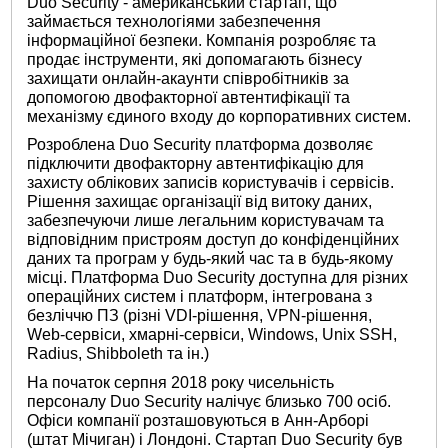
Duo Security - американський стартап, що
займається технологіями забезпечення
інформаційної безпеки. Компанія розробляє та
продає інструменти, які допомагають бізнесу
захищати онлайн-акаунти співробітників за
допомогою двофакторної автентифікації та
механізму єдиного входу до корпоративних систем.
Розроблена Duo Security платформа дозволяє
підключити двофакторну автентифікацію для
захисту облікових записів користувачів і сервісів.
Рішення захищає організації від витоку даних,
забезпечуючи лише легальним користувачам та
відповідним пристроям доступ до конфіденційних
даних та програм у будь-який час та в будь-якому
місці. Платформа Duo Security доступна для різних
операційних систем і платформ, інтегрована з
безліччю ПЗ (різні VDI-рішення, VPN-рішення,
Web-сервіси, хмарні-сервіси, Windows, Unix SSH,
Radius, Shibboleth та ін.)
На початок серпня 2018 року чисельність
персоналу Duo Security налічує близько 700 осіб.
Офіси компанії розташовуються в Анн-Арборі
(штат Мічиган) і Лондоні. Стартап Duo Security був