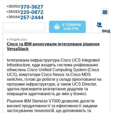
370-3627
+38/050/
220-0872
+38/093/
257-2444
+38/044/
0 ТОВАРІВ
0.00
ГРН.
ВХІД
8 ГРУДНЯ 2014
Cisco та IBM анонсували інтегроване рішення
VersaStack
Інтегрована інфраструктура Cisco UCS Integrated
Infrastructure, куди входять система уніфікованих
обчислень Cisco Unified Computing System (Cisco
UCS), комутатори Cisco Nexus та Cisco MDS
switches, готові до роботи у складі орієнтованої на
програми інфраструктури, а також UCS Director,
здатна прискорити розгортання додатків та
покращити адаптованість до змін у бізнесі.
Рішення IBM Storwize V7000 дозволяє досягти
високої продуктивності та ефективності завдяки
застосуванню технологій, що доповнюють та