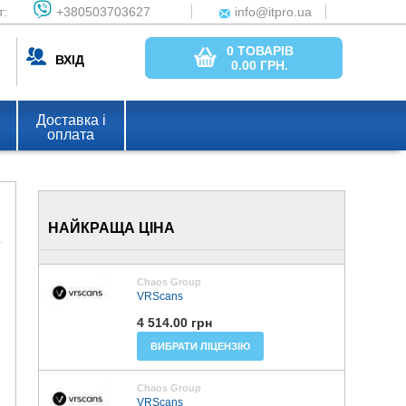
т:
+380503703627
info@itpro.ua
0 ТОВАРІВ
ВХІД
0.00
ГРН.
Доставка і
оплата
НАЙКРАЩА ЦІНА
Chaos Group
VRScans
4 514.00 грн
ВИБРАТИ ЛІЦЕНЗІЮ
Chaos Group
VRScans