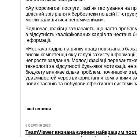
«Аутсорсингові послуги, такі як тестування на 
цілісний зріз рівня кібербезпеки по всій ІТ-структу
могли залишитися непоміченими».
Водночас, фахівці зазначають, що часто проблем
а відсутність кваліфікованих кадрів та нестача 
інформації.
«Нестача кадрів на ринку праці пов'язана з баж
високі компетенції як у галузі захисту інформації,
непросте завдання. Молоді фахівці перевантаже
технології за відсутності будь-якої мотивації, н
бюджету виникає кілька проблем, починаючи з в
уразливостей через використання компаніями зас
нових засобів та побудови ефективної системи з
Інші новини
5 СЕРПНЯ 2026
TeamViewer визнана єдиним найкращим пост