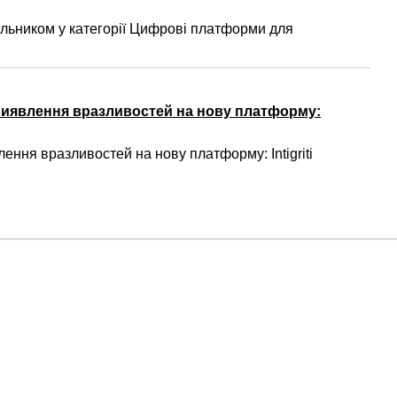
ьником у категорії Цифрові платформи для
виявлення вразливостей на нову платформу:
ння вразливостей на нову платформу: Intigriti