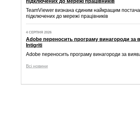
підключених до мережі працівників
TeamViewer визнана єдиним найкращим постачал
підключених до мережі працівників
4 СЕРПНЯ 2026
Adobe переносить програму винагороди за 
Intigriti
Adobe переносить програму винагороди за виявле
Всі новини