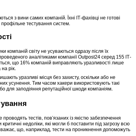
ться з вини самих компаній. Їхні ІТ-фахівці не готові
 профільне тестування систем.
ості
и компаній світу не усуваються одразу після їх
роведеного аналітиками компанії Outpost24 серед 155 ІТ-
ється, що 16% компаній виправляють уразливості лише
 на рік.
лишають уразливі місця без захисту, оскільки або не
 них усунення. Тим часом хакери використовують такі
або для заподіяння репутаційної шкоди компаніям.
тування
 проводять тестів, пов'язаних із якістю забезпечення
 критичні недоліки, які могли б поставити під загрозу всю
 вважає, що, наприклад, тести на проникнення допоможуть