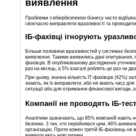
виявлення
Проблеми з кібербезпекою бізнесу часто відбуваю
своєчасно виправляти вразливості та проводити
ІБ-фахівці ігнорують уразлив
Більше половини вразливостей у системах безпек
виявлення. Такими виявились дані опитування, п
фахівців. В опублікованому дослідженні уточню
раз на місяць, а 5% взагалі роблять це раз чи два
При цьому, значна кількість ІТ-фахівців (42%) за
знають, як їх виправляти, або не мають часу для
ситуації або для отримання фінансової вигоди, 
Компанії не проводять ІБ-тес
Аналітики зазначають, що 85% компаній навіть не
безпеки. З тих, хто перейнявся цим, 46% виявили
організацію. Проте кожен третій ІБ-фахівець не
виявити якісь нові ризики.