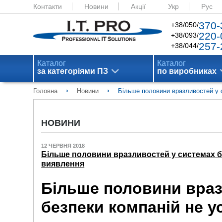
Контакти
Новини
Акції
Укр
Рус
370-
+38/050/
220-
+38/093/
257-
+38/044/
Каталог
Каталог
за категоріями ПЗ
по виробниках
›
›
Головна
Новини
Більше половини вразливостей у 
НОВИНИ
12 ЧЕРВНЯ 2018
Більше половини вразливостей у системах бе
виявлення
Більше половини враз
безпеки компаній не у