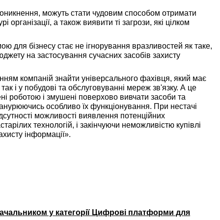
проникнення, можуть стати чудовим способом отримати
рі організації, а також виявити ті загрози, які цілком
ою для бізнесу стає не ігнорування вразливостей як таке,
бюджету на застосування сучасних засобів захисту
анням компаній знайти універсального фахівця, який має
 так і у побудові та обслуговуванні мереж зв'язку. А це
ні роботою і змушені поверхово вивчати засоби та
е занурюючись особливо їх функціонування. При нестачі
ідсутності можливості виявлення потенційних
тарілих технологій, і закінчуючи неможливістю купівлі
ахисту інформації».
ачальником у категорії Цифрові платформи для