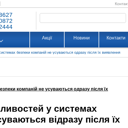
Контак
3627
0872
2444
Акції
Новини
Контакти
системах безпеки компаній не усуваються одразу після їх виявлення
зпеки компаній не усуваються одразу після їх
ливостей у системах
суваються відразу після їх