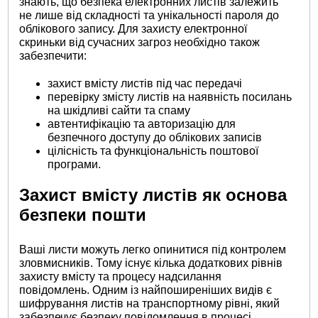
знають, що безпека електронних листів залежить
не лише від складності та унікальності пароля до
облікового запису. Для захисту електронної
скриньки від сучасних загроз необхідно також
забезпечити:
захист вмісту листів під час передачі
перевірку змісту листів на наявність посилань
на шкідливі сайти та спаму
автентифікацію та авторизацію для
безпечного доступу до облікових записів
цілісність та функціональність поштової
програми.
Захист вмісту листів як основа
безпеки пошти
Ваші листи можуть легко опинитися під контролем
зловмисників. Тому існує кілька додаткових рівнів
захисту вмісту та процесу надсилання
повідомлень. Одним із найпоширеніших видів є
шифрування листів на транспортному рівні, який
забезпечує безпеку повідомлення в процесі