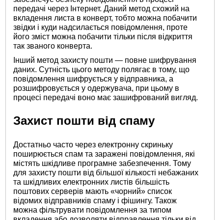
передачі через Інтернет. Даний метод схожий на
вкладення листа в конверт, тобто можна побачити
звідки і куди надсилається повідомлення, проте
його зміст можна побачити тільки після відкриття
так званого конверта.
Інший метод захисту пошти — повне шифрування
даних. Сутність цього методу полягає в тому, що
повідомлення шифрується у відправника, а
розшифровується у одержувача, при цьому в
процесі передачі воно має зашифрований вигляд.
Захист пошти від спаму
Достатньо часто через електронну скриньку
поширюється спам та заражені повідомлення, які
містять шкідливе програмне забезпечення. Тому
для захисту пошти від більшої кількості небажаних
та шкідливих електронних листів більшість
поштових серверів мають «чорний» список
відомих відправників спаму і фішингу. Також
можна фільтрувати повідомлення за типом
вкладення або дозволяти відправлення тільки від