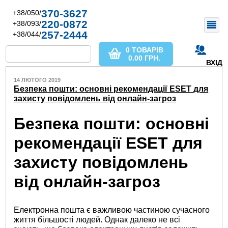
370-3627
+38/050/
220-0872
+38/093/
257-2444
+38/044/
0 ТОВАРІВ
0.00
ГРН.
ВХІД
14 ЛЮТОГО 2019
Безпека пошти: основні рекомендації ESET для
захисту повідомлень від онлайн-загроз
Безпека пошти: основні
рекомендації ESET для
захисту повідомлень
від онлайн-загроз
Електронна пошта є важливою частиною сучасного
життя більшості людей. Однак далеко не всі