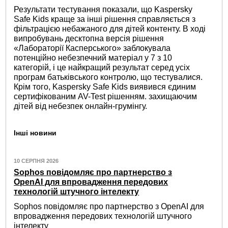
Результати тестування показали, що Kaspersky
Safe Kids краще за інші рішення справляється з
фільтрацією небажаного для дітей контенту. В ході
випробувань десктопна версія рішення
«Лабораторії Касперського» заблокувала
потенційно небезпечний матеріал у 7 з 10
категорій, і це найкращий результат серед усіх
програм батьківського контролю, що тестувалися.
Крім того, Kaspersky Safe Kids виявився єдиним
сертифікованим AV-Test рішенням. захищаючим
дітей від небезпек онлайн-грумінгу.
Інші новини
10 СЕРПНЯ 2026
Sophos повідомляє про партнерство з
OpenAI для впровадження передових
технологій штучного інтелекту
Sophos повідомляє про партнерство з OpenAI для
впровадження передових технологій штучного
інтелекту