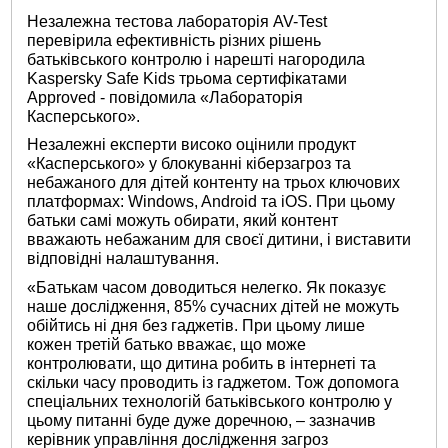
Незалежна тестова лабораторія AV-Test
перевірила ефективність різних рішень
батьківського контролю і нарешті нагородила
Kaspersky Safe Kids трьома сертифікатами
Approved - повідомила «Лабораторія
Касперського».
Незалежні експерти високо оцінили продукт
«Касперського» у блокуванні кіберзагроз та
небажаного для дітей контенту на трьох ключових
платформах: Windows, Android та iOS. При цьому
батьки самі можуть обирати, який контент
вважають небажаним для своєї дитини, і виставити
відповідні налаштування.
«Батькам часом доводиться нелегко. Як показує
наше дослідження, 85% сучасних дітей не можуть
обійтись ні дня без гаджетів. При цьому лише
кожен третій батько вважає, що може
контролювати, що дитина робить в інтернеті та
скільки часу проводить із гаджетом. Тож допомога
спеціальних технологій батьківського контролю у
цьому питанні буде дуже доречною, – зазначив
керівник управління дослідження загроз