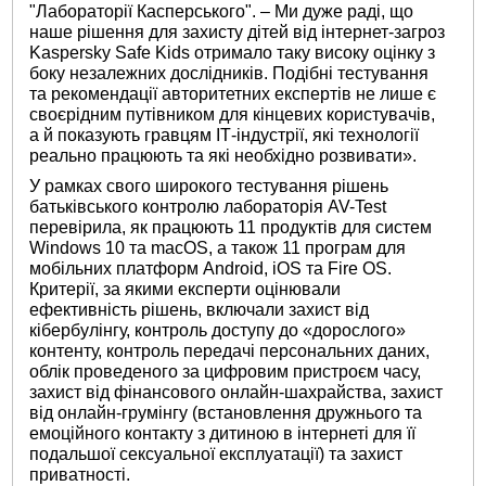
"Лабораторії Касперського". – Ми дуже раді, що
наше рішення для захисту дітей від інтернет-загроз
Kaspersky Safe Kids отримало таку високу оцінку з
боку незалежних дослідників. Подібні тестування
та рекомендації авторитетних експертів не лише є
своєрідним путівником для кінцевих користувачів,
а й показують гравцям ІТ-індустрії, які технології
реально працюють та які необхідно розвивати».
У рамках свого широкого тестування рішень
батьківського контролю лабораторія AV-Test
перевірила, як працюють 11 продуктів для систем
Windows 10 та macOS, а також 11 програм для
мобільних платформ Android, iOS та Fire OS.
Критерії, за якими експерти оцінювали
ефективність рішень, включали захист від
кібербулінгу, контроль доступу до «дорослого»
контенту, контроль передачі персональних даних,
облік проведеного за цифровим пристроєм часу,
захист від фінансового онлайн-шахрайства, захист
від онлайн-грумінгу (встановлення дружнього та
емоційного контакту з дитиною в інтернеті для її
подальшої сексуальної експлуатації) та захист
приватності.