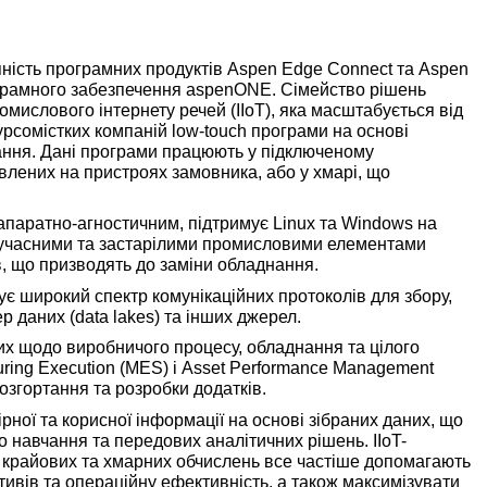
пність програмних продуктів Aspen Edge Connect та Aspen
рограмного забезпечення aspenONE. Сімейство рішень
мислового інтернету речей (IIoT), яка масштабується від
рсомістких компаній low-touch програми на основі
ання. Дані програми працюють у підключеному
лених на пристроях замовника, або у хмарі, що
паратно-агностичним, підтримує Linux та Windows на
 сучасними та застарілими промисловими елементами
, що призводять до заміни обладнання.
є широкий спектр комунікаційних протоколів для збору,
ер даних (data lakes) та інших джерел.
х щодо виробничого процесу, обладнання та цілого
ing Execution (MES) і Asset Performance Management
озгортання та розробки додатків.
ної та корисної інформації на основі зібраних даних, що
навчання та передових аналітичних рішень. IIoT-
і крайових та хмарних обчислень все частіше допомагають
ивів та операційну ефективність, а також максимізувати