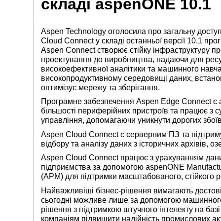
складі aspenONE 10.1
Aspen Technology оголосила про загальну досту
Cloud Connect у складі останньої версії 10.1 п
Aspen Connect створює стійку інфраструктуру про
проектування до виробництва, надаючи для ресу
високоефективної аналітики та машинного навч
високопродуктивному середовищі даних, встанов
оптимізує мережу та зберігання.
Програмне забезпечення Aspen Edge Connect є а
більшості периферійних пристроїв та працює з
управління, допомагаючи уникнути дорогих збоїв
Aspen Cloud Connect є серверним ПЗ та підтриму
відбору та аналізу даних з історичних архівів, оз
Aspen Cloud Connect працює з урахуванням дани
підприємства за допомогою aspenONE Manufactur
(APM) для підтримки масштабованого, стійкого р
Найважливіші бізнес-рішення вимагають достовір
сьогодні можливе лише за допомогою машинного 
рішення з підтримкою штучного інтелекту на баз
компаніям підвищити надійність промислових акт