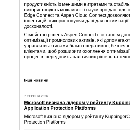
продуктивність із меншими витратами та стабільн
використовують можливості науки про дані для о
Edge Connect та Aspen Cloud Connect дозволяют
інвестицій, використовуючи дані для оптимізації
досконалості.
Сімейство рішень Aspen Connect є останнім до
оптимізації промислових активів, які допомагаю
управляти активами більш оперативно, безпечно,
клієнтами, щоб розширити охоплення оптимізаці
процесів, передових аналітичних рішень та тех
Інші новини
7 СЕРПНЯ 2026
Microsoft визнана лідером у рейтингу Kuppin
Application Protection Platforms
Microsoft визнана лідером у рейтингу KuppingerC
Protection Platforms