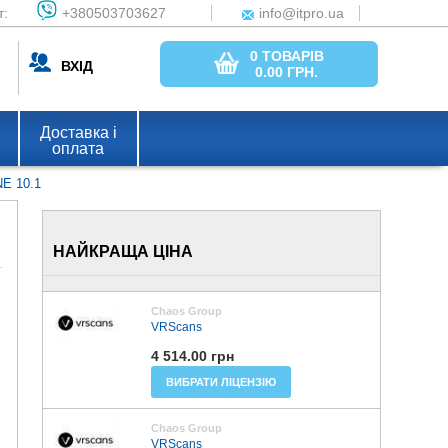
т:
+380503703627
info@itpro.ua
0 ТОВАРІВ
ВХІД
0.00
ГРН.
Доставка і
оплата
NE 10.1
НАЙКРАЩА ЦІНА
Chaos Group
VRScans
4 514.00 грн
ВИБРАТИ ЛІЦЕНЗІЮ
Chaos Group
VRScans