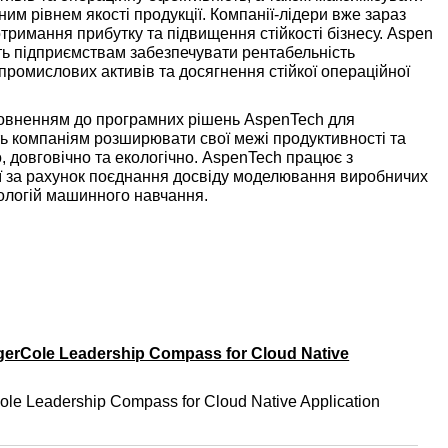
им рівнем якості продукції. Компанії-лідери вже зараз
тримання прибутку та підвищення стійкості бізнесу. Aspen
ь підприємствам забезпечувати рентабельність
 промислових активів та досягнення стійкої операційної
повненням до програмних рішень AspenTech для
ть компаніям розширювати свої межі продуктивності та
 довговічно та екологічно. AspenTech працює з
ї за рахунок поєднання досвіду моделювання виробничих
нологій машинного навчання.
gerCole Leadership Compass for Cloud Native
ole Leadership Compass for Cloud Native Application