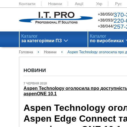
Контакти
Новини
Акції
Укр
Рус
370-
+38/050/
220-
+38/093/
257-
+38/044/
Каталог
Каталог
за категоріями ПЗ
по виробниках
›
›
Головна
Новини
Aspen Technology оголосила про д
НОВИНИ
7 ЧЕРВНЯ 2018
Aspen Technology оголосила про доступність
aspenONE 10.1
Aspen Technology ого
Aspen Edge Connect та