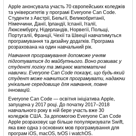
Apple анонсувала участь 70 європейських коледжів
та університетів у програмі Everyone Can Code.
Студенти з Австрії, Бельгії, Великобританії,
Німеччини, Данії, Ірландії, Іспанії, Італії,
Люксембургу, Нідерландів, Норвегії, Польщі,
Португалії, Франції, Чехії та Швеції навчатимуться
програмування та дизайну додатків. Програма
розрахована на один навчальний рік.
Навчання програмування допоможе учням
підготуватися до майбутнього. Воно розвиває у
студенті логіку та зміцнює математичні
навички. Everyone Can Code показує, що будь-який
студент може навчитися програмувати, надаючи
унікальне середовище для навчання, повне
інновацій.
Everyone Can Code — освітня ініціатива Apple,
запущена у 2017 році. До початку 2017–2018
навчального року в ній бере участь вже 30
коледжів США. За допомогою Everyone Can Code
Apple розраховує ще більше популяризувати Swift,
яка вже одна з основних мов програмування для
програм iOS, macOS, tvOS і watchOS.