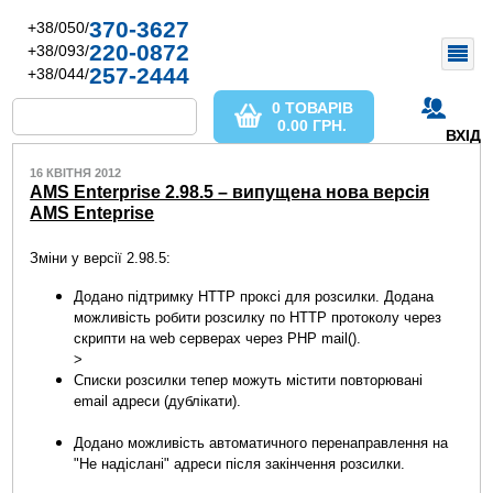
370-3627
+38/050/
220-0872
+38/093/
257-2444
+38/044/
0 ТОВАРІВ
0.00
ГРН.
ВХІД
16 КВІТНЯ 2012
AMS Enterprise 2.98.5 – випущена нова версія
AMS Enteprise
Зміни у версії 2.98.5:
Додано підтримку HTTP проксі для розсилки. Додана
можливість робити розсилку по HTTP протоколу через
скрипти на web серверах через PHP mail().
>
Списки розсилки тепер можуть містити повторювані
email адреси (дублікати).
Додано можливість автоматичного перенаправлення на
"Не надіслані" адреси після закінчення розсилки.