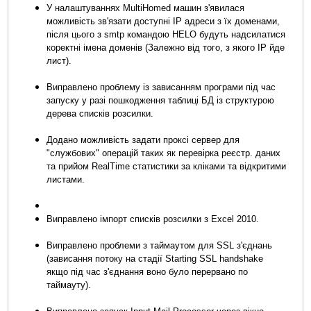
У налаштуваннях MultiHomed машин з'явилася
можливість зв'язати доступні IP адреси з їх доменами,
після цього з smtp командою HELO будуть надсилатися
коректні імена доменів (Залежно від того, з якого IP йде
лист).
Виправлено проблему із зависанням програми під час
запуску у разі пошкодження таблиці БД із структурою
дерева списків розсилки.
Додано можливість задати проксі сервер для
"службових" операцій таких як перевірка реєстр. даних
та прийом RealTime статистики за кліками та відкритими
листами.
Виправлено імпорт списків розсилки з Excel 2010.
Виправлено проблеми з таймаутом для SSL з'єднань
(зависання потоку на стадії Starting SSL handshake
якщо під час з'єднання воно було перервано по
таймауту).