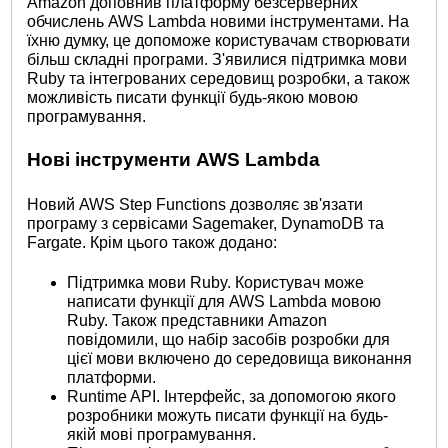
Amazon доповнив платформу безсерверних
обчислень AWS Lambda новими інструментами. На
їхню думку, це допоможе користувачам створювати
більш складні програми. З'явилися підтримка мови
Ruby та інтегрованих середовищ розробки, а також
можливість писати функції будь-якою мовою
програмування.
Нові інструменти AWS Lambda
Новий AWS Step Functions дозволяє зв'язати
програму з сервісами Sagemaker, DynamoDB та
Fargate. Крім цього також додано:
Підтримка мови Ruby. Користувач може
написати функції для AWS Lambda мовою
Ruby. Також представники Amazon
повідомили, що набір засобів розробки для
цієї мови включено до середовища виконання
платформи.
Runtime API. Інтерфейс, за допомогою якого
розробники можуть писати функції на будь-
якій мові програмування.