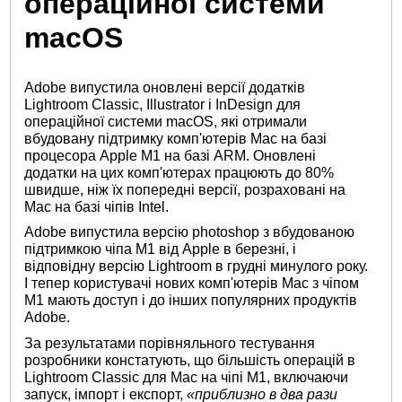
операційної системи
macOS
Adobe випустила оновлені версії додатків
Lightroom Classic, Illustrator і InDesign для
операційної системи macOS, які отримали
вбудовану підтримку комп'ютерів Mac на базі
процесора Apple M1 на базі ARM. Оновлені
додатки на цих комп'ютерах працюють до 80%
швидше, ніж їх попередні версії, розраховані на
Mac на базі чіпів Intel.
Adobe випустила версію photoshop з вбудованою
підтримкою чіпа M1 від Apple в березні, і
відповідну версію Lightroom в грудні минулого року.
І тепер користувачі нових комп'ютерів Mac з чіпом
М1 мають доступ і до інших популярних продуктів
Adobe.
За результатами порівняльного тестування
розробники констатують, що більшість операцій в
Lightroom Classic для Mac на чіпі M1, включаючи
запуск, імпорт і експорт,
«приблизно в два рази