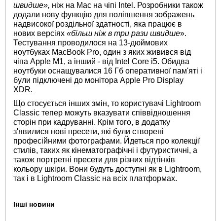
швидше»,
ніж на Mac на чіпі Intel. Розробники також
додали нову функцію для поліпшення зображень
надвисокої роздільної здатності, яка працює в
нових версіях
«більш ніж в три рази швидше
».
Тестування проводилося на 13-дюймових
ноутбуках MacBook Pro, один з яких живився від
чіпа Apple M1, а інший - від Intel Core i5. Обидва
ноутбуки оснащувалися 16 Гб оперативної пам'яті і
були підключені до монітора Apple Pro Display
XDR.
Що стосується інших змін, то користувачі Lightroom
Classic тепер можуть вказувати співвідношення
сторін при кадруванні. Крім того, в додатку
з'явилися нові пресети, які були створені
професійними фотографами. Йдеться про колекції
стилів, таких як кінематографічні і футуристичні, а
також портретні пресети для різних відтінків
кольору шкіри. Вони будуть доступні як в Lightroom,
так і в Lightroom Classic на всіх платформах.
Інші новини