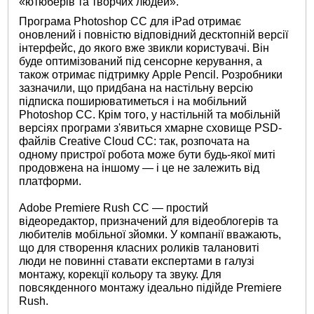
«ютюберів та творчих людей».
Програма Photoshop CC для iPad отримає
оновлений і повністю відповідний десктопній версії
інтерфейс, до якого вже звикли користувачі. Він
буде оптимізований під сенсорне керування, а
також отримає підтримку Apple Pencil. Розробники
зазначили, що придбана на настільну версію
підписка поширюватиметься і на мобільний
Photoshop CC. Крім того, у настільній та мобільній
версіях програми з'явиться хмарне сховище PSD-
файлів Creative Cloud CC: так, розпочата на
одному пристрої робота може бути будь-якої миті
продовжена на іншому — і це не залежить від
платформи.
Adobe Premiere Rush CC — простий
відеоредактор, призначений для відеоблогерів та
любителів мобільної зйомки. У компанії вважають,
що для створення класних роликів талановиті
люди не повинні ставати експертами в галузі
монтажу, корекції кольору та звуку. Для
повсякденного монтажу ідеально підійде Premiere
Rush.