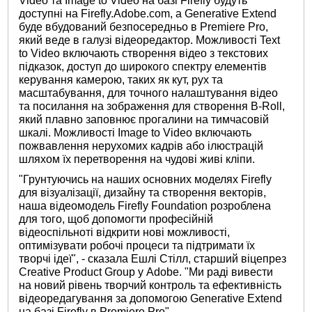
Video та Image to Video на базі Firefly будуть
доступні на Firefly.Adobe.com, а Generative Extend
буде вбудований безпосередньо в Premiere Pro,
який веде в галузі відеоредактор. Можливості Text
to Video включають створення відео з текстових
підказок, доступ до широкого спектру елементів
керування камерою, таких як кут, рух та
масштабування, для точного налаштування відео
та посилання на зображення для створення B-Roll,
який плавно заповнює прогалини на тимчасовій
шкалі. Можливості Image to Video включають
пожвавлення нерухомих кадрів або ілюстрацій
шляхом їх перетворення на чудові живі кліпи.
"Грунтуючись на наших основних моделях Firefly
для візуалізації, дизайну та створення векторів,
наша відеомодель Firefly Foundation розроблена
для того, щоб допомогти професійній
відеоспільноті відкрити нові можливості,
оптимізувати робочі процеси та підтримати їх
творчі ідеї", - сказала Ешлі Стілл, старший віцепрез
Creative Product Group у Adobe. "Ми раді вивести
на новий рівень творчий контроль та ефективність
відеоредагування за допомогою Generative Extend
на базі Firefly в Premiere Pro".