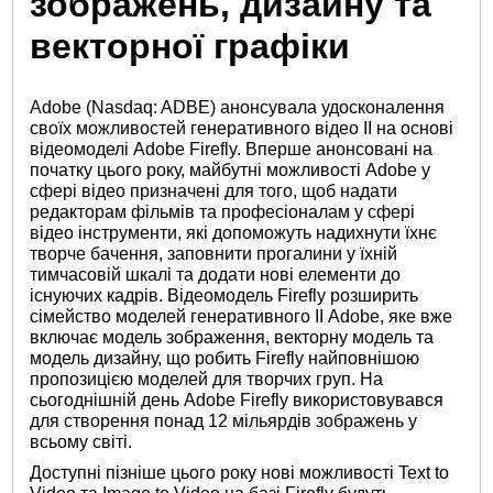
зображень, дизайну та
векторної графіки
Adobe (Nasdaq: ADBE) анонсувала удосконалення
своїх можливостей генеративного відео ІІ на основі
відеомоделі Adobe Firefly. Вперше анонсовані на
початку цього року, майбутні можливості Adobe у
сфері відео призначені для того, щоб надати
редакторам фільмів та професіоналам у сфері
відео інструменти, які допоможуть надихнути їхнє
творче бачення, заповнити прогалини у їхній
тимчасовій шкалі та додати нові елементи до
існуючих кадрів. Відеомодель Firefly розширить
сімейство моделей генеративного ІІ Adobe, яке вже
включає модель зображення, векторну модель та
модель дизайну, що робить Firefly найповнішою
пропозицією моделей для творчих груп. На
сьогоднішній день Adobe Firefly використовувався
для створення понад 12 мільярдів зображень у
всьому світі.
Доступні пізніше цього року нові можливості Text to