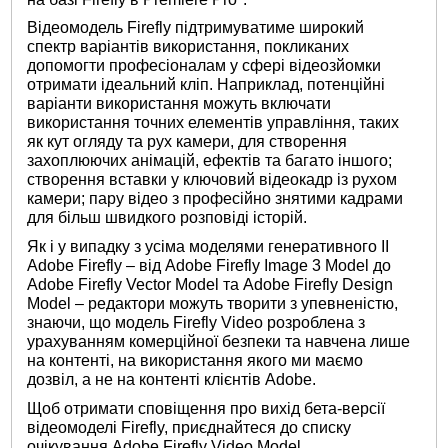
Відеомодель Firefly підтримуватиме широкий
спектр варіантів використання, покликаних
допомогти професіоналам у сфері відеозйомки
отримати ідеальний кліп. Наприклад, потенційні
варіанти використання можуть включати
використання точних елементів управління, таких
як кут огляду та рух камери, для створення
захоплюючих анімацій, ефектів та багато іншого;
створення вставки у ключовий відеокадр із рухом
камери; пару відео з професійно знятими кадрами
для більш швидкого розповіді історій.
Як і у випадку з усіма моделями генеративного ІІ
Adobe Firefly – від Adobe Firefly Image 3 Model до
Adobe Firefly Vector Model та Adobe Firefly Design
Model – редактори можуть творити з упевненістю,
знаючи, що модель Firefly Video розроблена з
урахуванням комерційної безпеки та навчена лише
на контенті, на використання якого ми маємо
дозвіл, а не на контенті клієнтів Adobe.
Щоб отримати сповіщення про вихід бета-версії
відеомоделі Firefly, приєднайтеся до списку
очікування Adobe Firefly Video Model