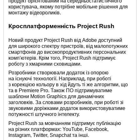
продукт орієнтований на середньостатистичного
користувача, якому потрібне мобільне рішення для
монтажу відеороликів.
Кросплатформенність Project Rush
Новий продукт Project Rush від Adobe доступний
для широкого спектру пристроїв, від малопотужних
смартфонів до високопродуктивних персональних
комп'ютерів. Крім того, Project Rush підтримує
роботу з хмарними сховищами.
Розробники створювали додаток із опорою
на існуючі технології. Наприклад, при роботі
з корекцією кольору в хід йдуть ті же алгоритми, що
та в Premiere Pro. Також ПО підтримуватиме
шаблони Motion Graphics для динамічних
заголовків. За словами розробників, при роботі зі
звуковими доріжками додаток використовуватиме
потужності штучного інтелекту.
Project Rush за мовчанням підтримує публікацію
на різних платформах: YouTube, Facebook,
Instagram, Twitter, Snapchat та інші.