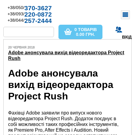
370-3627
+38/050/
220-0872
+38/093/
257-2444
+38/044/
0 ТОВАРІВ
0.00
ГРН.
ВХІД
20 ЧЕРВНЯ 2018
Adobe анонсувала вихід відеоредактора Project
Rush
Adobe анонсувала
вихід відеоредактора
Project Rush
Фахівці Adobe заявили про випуск нового
відеоредактора Project Rush. Додаток поєднує в
собі можливості таких професійних інструментів,
як Premiere Pro, After Effects і Audition. Новий