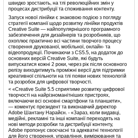
швидко зростають, на тлі революційних змін у
процесах дистрибуції та споживання контенту.
Запуск нової лінійки є знаковою подією з погляду
стратегії компанії щодо розвитку лінійки продуктів
Creative Suite — найпопулярнішого програмного
забезпечення для дизайнерів та розробників, що
охоплює практично всі частини творчого процесу
створення друкованої, мобільної, онлайн- та
відеопродукції. Починаючи з CS5.5, на додаток до
основних версій Creative Suite, які будуть
випускатися кожні 2 роки, через рік після основного
релізу виходитимуть проміжні версії для підтримки
креативної спільноти на тлі появи нових технологій
та розробок для цифрової творчості.
< «Creative Suite 5.5 сприятиме розвитку цифрової
творчості на найрізноманітніших пристроях,
включаючи всі основні смартфони та планшети»,
— коментує президент та виконавчий директор
Adobe Шантану Нарайєн. - «Зараз, коли видавці,
медійні, рекламні та інші компанії переходять на
нові методи розробки та дистрибуції контенту,
Adobe пропонує своєчасні та адекватні технології
для його створення, управління, вимірювання та