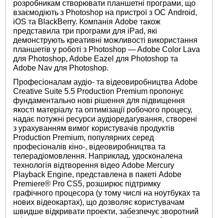
розробникам створювати планшетні програми, що
взаємодіють з Photoshop на пристрої з ОС Android,
iOS та BlackBerry. Компанія Adobe також
представила три програми для iPad, які
демонструють креативні можливості використання
планшетів у роботі з Photoshop — Adobe Color Lava
для Photoshop, Adobe Eazel для Photoshop та
Adobe Nav для Photoshop.
Професіоналам аудіо- та відеовиробництва Adobe
Creative Suite 5.5 Production Premium пропонує
фундаментально нові рішення для підвищення
якості матеріалу та оптимізації робочого процесу,
надає потужні ресурси аудіоредагування, створені
з урахуванням вимог користувачів продуктів
Production Premium, популярних серед
професіоналів кіно-, відеовиробництва та
телерадіомовлення. Наприклад, удосконалена
технологія відтворення відео Adobe Mercury
Playback Engine, представлена ​​в пакеті Adobe
Premiere® Pro CS5, розширює підтримку
графічного процесора (у тому числі на ноутбуках та
нових відеокартах), що дозволяє користувачам
швидше відкривати проекти, забезпечує зворотний