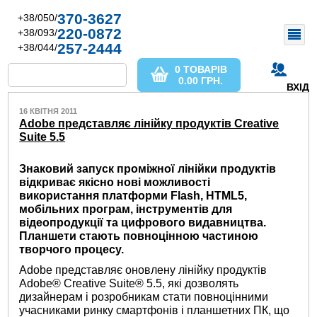
370-3627
+38/050/
220-0872
+38/093/
257-2444
+38/044/
0 ТОВАРІВ
0.00
ГРН.
ВХІД
16 КВІТНЯ 2011
Adobe представляє лінійку продуктів Creative
Suite 5.5
Знаковий запуск проміжної лінійки продуктів
відкриває якісно нові можливості
використання платформи Flash, HTML5,
мобільних програм, інструментів для
відеопродукції та цифрового видавництва.
Планшети стають повноцінною частиною
творчого процесу.
Adobe представляє оновлену лінійку продуктів
Adobe® Creative Suite® 5.5, які дозволять
дизайнерам і розробникам стати повноцінними
учасниками ринку смартфонів і планшетних ПК, що