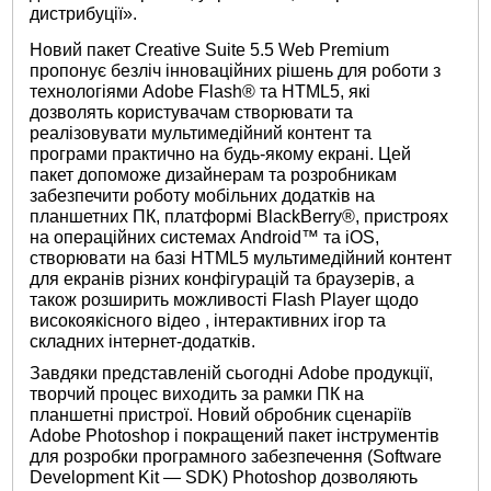
дистрибуції».
Новий пакет Creative Suite 5.5 Web Premium
пропонує безліч інноваційних рішень для роботи з
технологіями Adobe Flash® та HTML5, які
дозволять користувачам створювати та
реалізовувати мультимедійний контент та
програми практично на будь-якому екрані. Цей
пакет допоможе дизайнерам та розробникам
забезпечити роботу мобільних додатків на
планшетних ПК, платформі BlackBerry®, пристроях
на операційних системах Android™ та iOS,
створювати на базі HTML5 мультимедійний контент
для екранів різних конфігурацій та браузерів, а
також розширить можливості Flash Player щодо
високоякісного відео , інтерактивних ігор та
складних інтернет-додатків.
Завдяки представленій сьогодні Adobe продукції,
творчий процес виходить за рамки ПК на
планшетні пристрої. Новий обробник сценаріїв
Adobe Photoshop і покращений пакет інструментів
для розробки програмного забезпечення (Software
Development Kit — SDK) Photoshop дозволяють