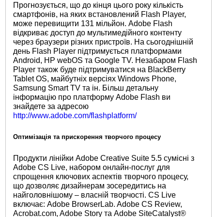
Прогнозується, що до кінця цього року кількість
смартфонів, на яких встановлений Flash Player,
може перевищити 131 мільйон. Adobe Flash
відкриває доступ до мультимедійного контенту
через браузери різних пристроїв. На сьогоднішній
день Flash Player підтримується платформами
Android, HP webOS та Google TV. Незабаром Flash
Player також буде підтримуватися на BlackBerry
Tablet OS, майбутніх версіях Windows Phone,
Samsung Smart TV та ін. Більш детальну
інформацію про платформу Adobe Flash ви
знайдете за адресою
http://www.adobe.com/flashplatform/
Оптимізація та прискорення творчого процесу
Продукти лінійки Adobe Creative Suite 5.5 сумісні з
Adobe CS Live, набором онлайн-послуг для
спрощення ключових аспектів творчого процесу,
що дозволяє дизайнерам зосередитись на
найголовнішому – власній творчості. CS Live
включає: Adobe BrowserLab. Adobe CS Review,
Acrobat.com, Adobe Story та Adobe SiteCatalyst®