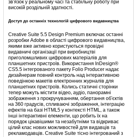
зв'язок у реальному часі та стабільну роботу при
високій роздільній здатності.
Доступ до останніх технологій цифрового видавництва
Creative Suite 5.5 Design Premium включає останні
розробки Adobe в області цифрового видавництва,
якими вже активно користуються провідні
видавничі організації при виробництві
приголомшливих цифрових матеріалів для
планшетних пристроїв. Використання InDesign®
CS5.5 інтегрованого пакету Folio Producer надає
дизайнерам повний контроль над інтерактивною
поведінкою макетів електронних журналів для
планшетних пристроїв. Колись статичні сторінки
тепер можуть містити відео, аудіо, панорамні
зображення з прокручуванням, обертання об'єктів
на 360 градусів, спливаючі зображення, інтеграцію
ефектів на базі HTML5 у контексті HTML, а також
інші інтерактивні елементи, що робить їх на
порядок цікавішими та незабутніми та відкриває
цілий клас нових можливостей для видавців та
рекламодавців. Creative Suite тісно інтегрований з