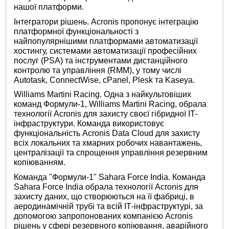
нашої платформи.
Інтегратори рішень. Acronis пропонує інтеграцію
платформної функціональності з
найпопулярнішими платформами автоматизації
хостингу, системами автоматизації професійних
послуг (PSA) та інструментами дистанційного
контролю та управління (RMM), у тому числі
Autotask, ConnectWise, cPanel, Plesk та Kaseya.
Williams Martini Racing. Одна з найкультовіших
команд Формули-1, Williams Martini Racing, обрала
технології Acronis для захисту своєї гібридної ІТ-
інфраструктури. Команда використовує
функціональність Acronis Data Cloud для захисту
всіх локальних та хмарних робочих навантажень,
централізації та спрощення управління резервним
копіюванням.
Команда "Формули-1" Sahara Force India. Команда
Sahara Force India обрала технології Acronis для
захисту даних, що створюються на її фабриці, в
аеродинамічній трубі та всій ІТ-інфраструктурі, за
допомогою запропонованих компанією Acronis
рішень у сфері резервного копіювання, аварійного