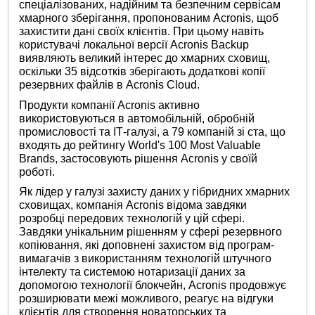
спеціалізованих, надійним та безпечним сервісам
хмарного зберігання, пропонованим Acronis, щоб
захистити дані своїх клієнтів. При цьому навіть
користувачі локальної версії Acronis Backup
виявляють великий інтерес до хмарних сховищ,
оскільки 35 відсотків зберігають додаткові копії
резервних файлів в Acronis Cloud.
Продукти компанії Acronis активно
використовуються в автомобільній, обробній
промисловості та ІТ-галузі, а 79 компаній зі ста, що
входять до рейтингу World's 100 Most Valuable
Brands, застосовують рішення Acronis у своїй
роботі.
Як лідер у галузі захисту даних у гібридних хмарних
сховищах, компанія Acronis відома завдяки
розробці передових технологій у цій сфері.
Завдяки унікальним рішенням у сфері резервного
копіювання, які доповнені захистом від програм-
вимагачів з використанням технологій штучного
інтелекту та системою нотаризації даних за
допомогою технології блокчейн, Acronis продовжує
розширювати межі можливого, реагує на відгуки
клієнтів для створення новаторських та