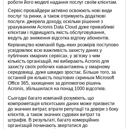
роботи його моделі надання послуг своїм клієнтам.
Сервіс-провайдери активно освоюють нові види
послуг та ринки, а також отримують додаткові
послуги. джерела доходу, оскільки рішення з
урахуванням Acronis Data Cloud дуже привабливі
клієнтам і підвищують якість обслуговування,
ведуть до зниження відсотка відтоку абонентів.
Керівництво компаній будь-яких розмірів поступово
усвідомлює всю важливість захисту даних у
публічних хмарних сервісах, у зв'язку з чим
кількість організацій, які вибирають Acronis для
захисту своїх робочих навантажень у хмарному
середовищі, дуже швидко зростає. Більше того, за
останній рік кількість поштових скриньок Microsoft
Office 365, захищених за допомогою рішень
Acronis, збільшилася на понад 1000 відсотків.
Сьогодні багато компаній розуміють, що
компрометація клієнтських даних може призвести
до значних витрат, втрати репутації та довіри з боку
клієнтів, а також значних судових витрат та
штрафів. В результаті, багато комерційних
організацій починають звертатися до