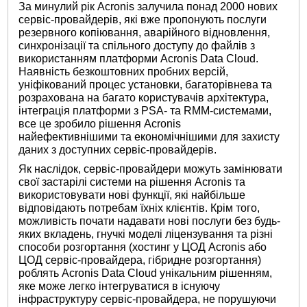
За минулий рік Acronis залучила понад 2000 нових
сервіс-провайдерів, які вже пропонують послуги
резервного копіювання, аварійного відновлення,
синхронізації та спільного доступу до файлів з
використанням платформи Acronis Data Cloud.
Наявність безкоштовних пробних версій,
уніфікований процес установки, багаторівнева та
розрахована на багато користувачів архітектура,
інтеграція платформи з PSA- та RMM-системами,
все це зробило рішення Acronis
найефективнішими та економічнішими для захисту
даних з доступних сервіс-провайдерів.
Як наслідок, сервіс-провайдери можуть замінювати
свої застарілі системи на рішення Acronis та
використовувати нові функції, які найбільше
відповідають потребам їхніх клієнтів. Крім того,
можливість почати надавати нові послуги без будь-
яких вкладень, гнучкі моделі ліцензування та різні
способи розгортання (хостинг у ЦОД Acronis або
ЦОД сервіс-провайдера, гібридне розгортання)
роблять Acronis Data Cloud унікальним рішенням,
яке може легко інтегруватися в існуючу
інфраструктуру сервіс-провайдера, не порушуючи