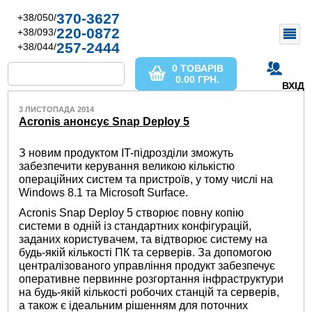
370-3627
+38/050/
220-0872
+38/093/
257-2444
+38/044/
0 ТОВАРІВ
0.00
ГРН.
ВХІД
3 ЛИСТОПАДА 2014
Acronis анонсує Snap Deploy 5
З новим продуктом IT-підрозділи зможуть
забезпечити керування великою кількістю
операційних систем та пристроїв, у тому числі на
Windows 8.1 та Microsoft Surface.
Acronis Snap Deploy 5 створює повну копію
системи в одній із стандартних конфігурацій,
заданих користувачем, та відтворює систему на
будь-якій кількості ПК та серверів. За допомогою
централізованого управління продукт забезпечує
оперативне первинне розгортання інфраструктури
на будь-якій кількості робочих станцій та серверів,
а також є ідеальним рішенням для поточних