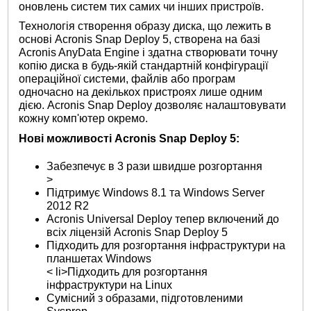
оновлень систем тих самих чи інших пристроїв.
Технологія створення образу диска, що лежить в
основі Acronis Snap Deploy 5, створена на базі
Acronis AnyData Engine і здатна створювати точну
копію диска в будь-якій стандартній конфігурації
операційної системи, файлів або програм
одночасно на декількох пристроях лише одним
дією. Acronis Snap Deploy дозволяє налаштовувати
кожну комп'ютер окремо.
Нові можливості Acronis Snap Deploy 5:
Забезпечує в 3 рази швидше розгортання
>
Підтримує Windows 8.1 та Windows Server
2012 R2
Acronis Universal Deploy тепер включений до
всіх ліцензій Acronis Snap Deploy 5
Підходить для розгортання інфраструктури на
планшетах Windows
< li>Підходить для розгортання
інфраструктури на Linux
Сумісний з образами, підготовленими