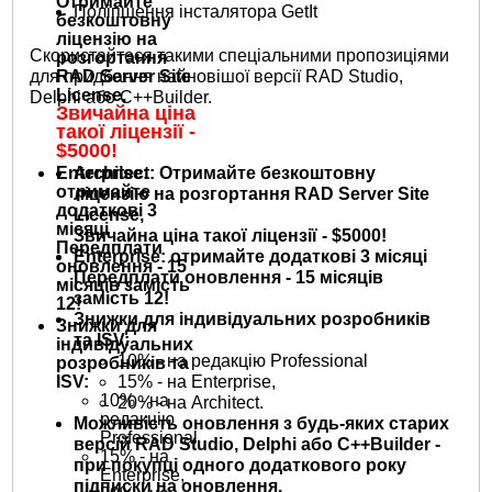
Отримайте
Поліпшення інсталятора GetIt
безкоштовну
ліцензію на
Скористайтеся такими спеціальними пропозиціями
розгортання
RAD Server Site
для придбання найновішої версії RAD Studio,
License,
Delphi або C++Builder.
Звичайна ціна
такої ліцензії -
$5000!
Architect: Отримайте безкоштовну
Enterprise:
отримайте
ліцензію на розгортання RAD Server Site
додаткові 3
License,
місяці
Звичайна ціна такої ліцензії - $5000!
Передплати
Enterprise: отримайте додаткові 3 місяці
оновлення - 15
Передплати оновлення - 15 місяців
місяців замість
замість 12!
12!
Знижки для індивідуальних розробників
Знижки для
та ISV:
індивідуальних
10% - на редакцію Professional
розробників та
15% - на Enterprise,
ISV:
10% - на
20% - на Architect.
редакцію
Можливість оновлення з будь-яких старих
Professional
версій RAD Studio, Delphi або C++Builder -
15% - на
при покупці одного додаткового року
Enterprise,
підписки на оновлення.