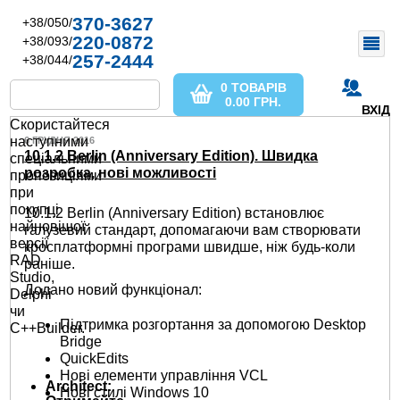
370-3627
+38/050/
220-0872
+38/093/
257-2444
+38/044/
0 ТОВАРІВ
0.00
ГРН.
ВХІД
Скористайтеся
наступними
6 ГРУДНЯ 2016
10.1.2 Berlin (Anniversary Edition). Швидка
спеціальними
розробка, нові можливості
пропозиціями
при
покупці
10.1.2 Berlin (Anniversary Edition) встановлює
найновішої
галузевий стандарт, допомагаючи вам створювати
версії
кросплатформні програми швидше, ніж будь-коли
RAD
раніше.
Studio,
Додано новий функціонал:
Delphi
чи
Підтримка розгортання за допомогою Desktop
C++Builder.
Bridge
QuickEdits
Нові елементи управління VCL
Architect:
Нові стилі Windows 10