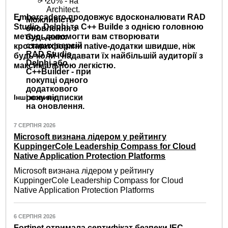
20% - на
Architect.
Embarcadero продовжує вдосконалювати RAD
Можливість
Studio, Delphi та C++ Builde з однією головною
оновлення з
метою: допомогти вам створювати
будь-яких
старих версій
кросплатформні native-додатки швидше, ніж
RAD Studio,
будь-коли і надавати їх найбільшій аудиторії з
Delphi або
максимальною легкістю.
C++Builder - при
покупці одного
додаткового
Інші новини
року підписки
на оновлення.
7 СЕРПНЯ 2026
Microsoft визнана лідером у рейтингу
KuppingerCole Leadership Compass for Cloud
Native Application Protection Platforms
Microsoft визнана лідером у рейтингу
KuppingerCole Leadership Compass for Cloud
Native Application Protection Platforms
6 СЕРПНЯ 2026
Fortinet отримала сертифікат безпеки IEC