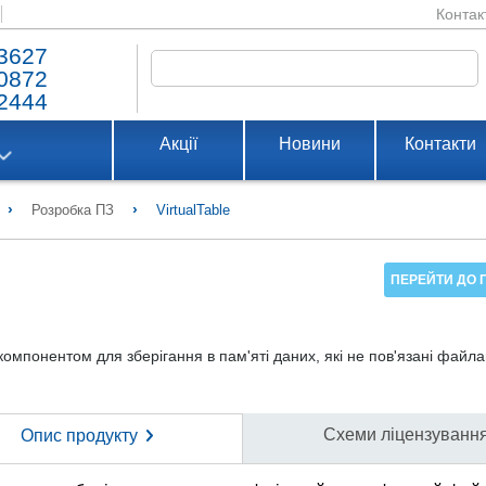
Контак
3627
0872
2444
Акції
Новини
Контакти
›
›
Розробка ПЗ
VirtualTable
ПЕРЕЙТИ ДО 
компонентом для зберігання в пам'яті даних, які не пов'язані файл
Схеми ліцензуванн
Опис продукту