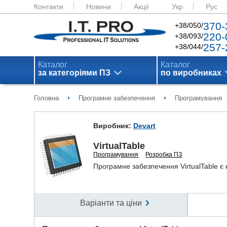
Контакти
Новини
Акції
Укр
Рус
370-
+38/050/
220-
+38/093/
257-
+38/044/
Каталог
Каталог
за категоріями ПЗ
по виробниках
›
›
Головна
Програмне забезпечення
Програмування
Виробник:
Devart
VirtualTable
Програмування
Розробка ПЗ
Програмне забезпечення VirtualTable є 
Варіанти та ціни