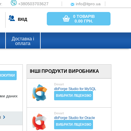
т:
+380503703627
info@itpro.ua
0 ТОВАРІВ
ВХІД
0.00
ГРН.
Доставка і
оплата
ІНШІ ПРОДУКТИ ВИРОБНИКА
ПОКУПКИ
Devart
dbForge Studio for MySQL
ами даних
ВИБРАТИ ЛІЦЕНЗІЮ
Devart
я
dbForge Studio for Oracle
ВИБРАТИ ЛІЦЕНЗІЮ