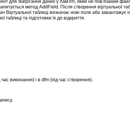
ент для зберігання даних у пам'яті, який не пов'язаний фа
запитується метод AddField. Після створення віртуальної та
ач Віртуальної таблиці визначає нові поля або завантажує і
ої таблиці та підготовки їх до відкриття.
 час виконання) і в dfm (під час створення).
апису.