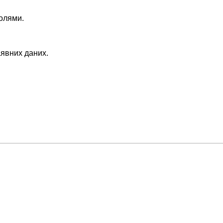
полями.
аявних даних.