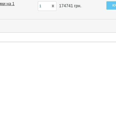
мки на 1
174741
грн.