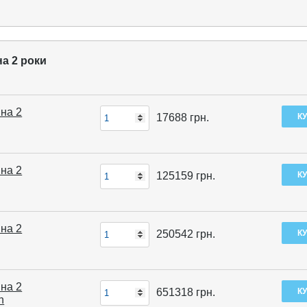
на 2 роки
 на 2
17688
грн.
 на 2
125159
грн.
 на 2
250542
грн.
 на 2
651318
грн.
n