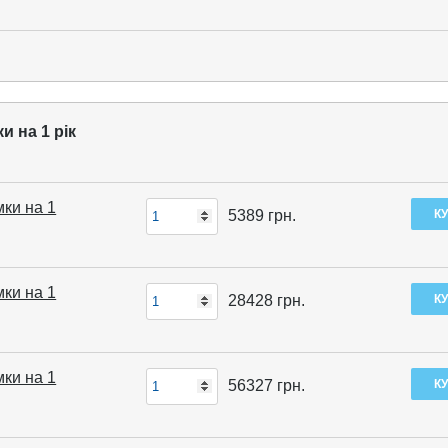
и на 1 рік
мки на 1
5389
грн.
мки на 1
28428
грн.
мки на 1
56327
грн.