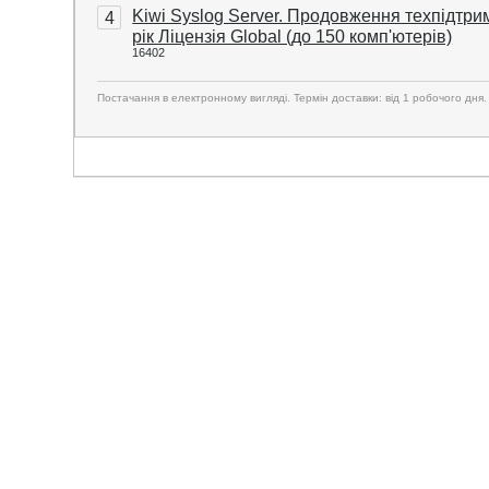
Kiwi Syslog Server. Продовження техпідтри
4
рік Ліцензія Global (до 150 комп'ютерів)
16402
Постачання в електронному вигляді. Термін доставки: від 1 робочого дня.