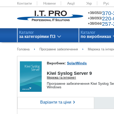
Контакти
Новини
Акції
Укр
Рус
370-
+38/050/
220-
+38/093/
257-
+38/044/
Каталог
Каталог
за категоріями ПЗ
по виробниках
›
›
Головна
Програмне забезпечення
Мережа та інтер
Виробник:
SolarWinds
Kiwi Syslog Server 9
Мережа та інтернет
Програмне забезпечення Kiwi Syslog Ser
Windows
Варіанти та ціни