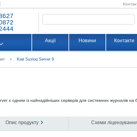
Контак
3627
0872
2444
Акції
Новини
Контакти
›
нет
Kiwi Syslog Server 9
ver є одним із найнадійніших серверів для системних журналів на 
Опис продукту
Схеми ліцензуванн