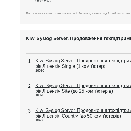
300052077
Постачання в електронному вигляді. Термін доставки: від 1 робочого дня.
Kiwi Syslog Server. Продовження техпідтримк
Kiwi Syslog Server. Продовження техпідтри
1
рік Ліцензія Single (1 комп'ютер)
16396
Kiwi Syslog Server. Продовження техпідтри
2
рік Ліцензія Site (до 25 комп'ютерів)
16398
Kiwi Syslog Server. Продовження техпідтри
3
рік Ліцензія Country (до 50 комп'ютерів)
16400