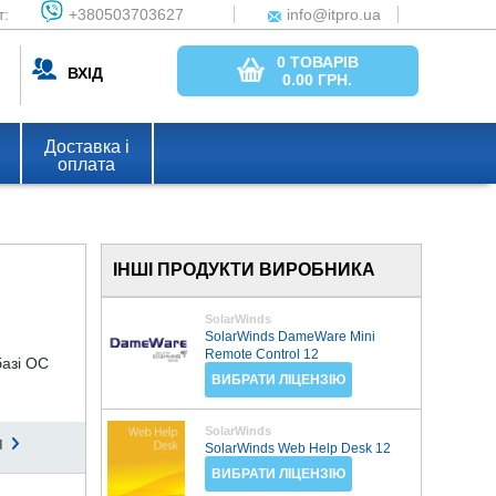
т:
+380503703627
info@itpro.ua
0 ТОВАРІВ
ВХІД
0.00
ГРН.
Доставка і
оплата
ІНШІ ПРОДУКТИ ВИРОБНИКА
SolarWinds
SolarWinds DameWare Mini
Remote Control 12
базі ОС
ВИБРАТИ ЛІЦЕНЗІЮ
SolarWinds
я
SolarWinds Web Help Desk 12
ВИБРАТИ ЛІЦЕНЗІЮ