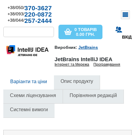
370-3627
+38/050/
220-0872
+38/093/
257-2444
+38/044/
0 ТОВАРІВ
0.00
ГРН.
ВХІД
Виробник:
JetBrains
JetBrains IntelliJ IDEA
Інтернет та Мережа
Програмування
Опис продукту
Варіанти та ціни
Схеми ліцензування
Порівняння редакцій
Системні вимоги