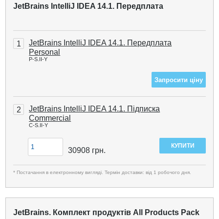
JetBrains IntelliJ IDEA 14.1. Передплата
JetBrains IntelliJ IDEA 14.1. Передплата
1
Personal
P-S.II-Y
Запросити ціну
JetBrains IntelliJ IDEA 14.1. Підписка
2
Commercial
C-S.II-Y
30908
грн.
* Постачання в електронному вигляді. Термін доставки: від 1 робочого дня.
JetBrains. Комплект продуктів All Products Pack