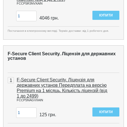
FCCPSR3NVXAIN
4046
грн.
Постачання в електронному вигляді. Термін доставки: від 1 робочого дня.
F-Secure Client Security. Ліцензія для державних
установ
F-Secure Client Security. Ліцензія для
1
державних установ Передплата на версію
Premium на 1 місяць. Кількість ліцензій (від
1 до 2499)
FCCPSNAGVXAIN
125
грн.