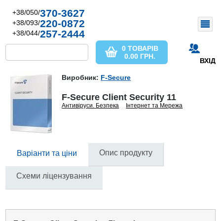
370-3627
+38/050/
220-0872
+38/093/
257-2444
+38/044/
0 ТОВАРІВ
0.00
ГРН.
ВХІД
Виробник:
F-Secure
F-Secure Client Security 11
Антивіруси. Безпека
Інтернет та Мережа
Опис продукту
Варіанти та ціни
Схеми ліцензування