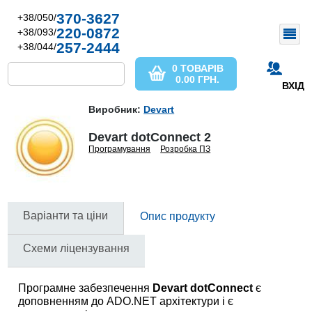
370-3627
+38/050/
220-0872
+38/093/
257-2444
+38/044/
0 ТОВАРІВ
0.00
ГРН.
ВХІД
Виробник:
Devart
Devart dotConnect 2
Програмування
Розробка ПЗ
Варіанти та ціни
Опис продукту
Схеми ліцензування
Програмне забезпечення
Devart dotConnect
є
доповненням до ADO.NET архітектури і є