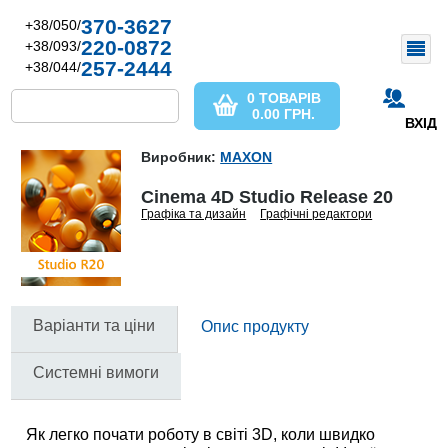
370-3627
+38/050/
220-0872
+38/093/
257-2444
+38/044/
0 ТОВАРІВ
0.00
ГРН.
ВХІД
Виробник:
MAXON
Cinema 4D Studio Release 20
Графіка та дизайн
Графічні редактори
Варіанти та ціни
Опис продукту
Системні вимоги
Як легко почати роботу в світі 3D, коли швидко