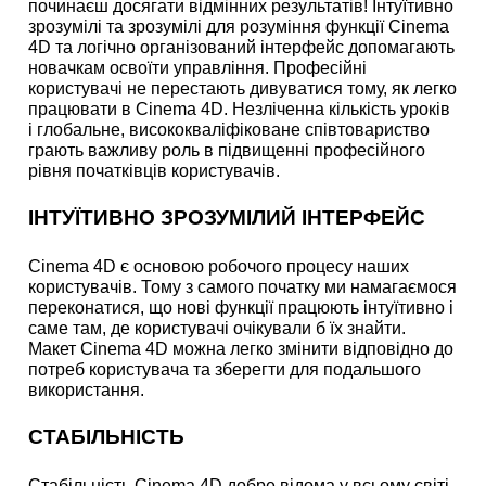
починаєш досягати відмінних результатів! Інтуїтивно
зрозумілі та зрозумілі для розуміння функції Cinema
4D та логічно організований інтерфейс допомагають
новачкам освоїти управління. Професійні
користувачі не перестають дивуватися тому, як легко
працювати в Cinema 4D. Незліченна кількість уроків
і глобальне, висококваліфіковане співтовариство
грають важливу роль в підвищенні професійного
рівня початківців користувачів.
ІНТУЇТИВНО ЗРОЗУМІЛИЙ ІНТЕРФЕЙС
Cinema 4D є основою робочого процесу наших
користувачів. Тому з самого початку ми намагаємося
переконатися, що нові функції працюють інтуїтивно і
саме там, де користувачі очікували б їх знайти.
Макет Cinema 4D можна легко змінити відповідно до
потреб користувача та зберегти для подальшого
використання.
СТАБІЛЬНІСТЬ
Стабільність Cinema 4D добре відома у всьому світі