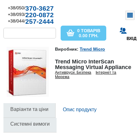
370-3627
+38/050/
220-0872
+38/093/
257-2444
+38/044/
0 ТОВАРІВ
0.00
ГРН.
ВХІД
Виробник:
Trend Micro
Trend Micro InterScan
Messaging Virtual Appliance
Антивіруси. Безпека
Інтернет та
Мережа
Варіанти та ціни
Опис продукту
Системні вимоги