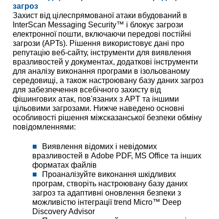
загроз
Захист від цілеспрямованої атаки вбудований в
InterScan Messaging Security™ і блокує загрози
електронної пошти, включаючи передові постійні
загрози (APTs). Рішення використовує дані про
репутацію веб-сайту, інструменти для виявлення
вразливостей у документах, додаткові інструменти
для аналізу виконання програми в ізольованому
середовищі, а також настроювану базу даних загроз
для забезпечення всебічного захисту від
фішингових атак, пов'язаних з APT та іншими
цільовими загрозами. Нижче наведено основні
особливості рішення міжсказанської безпеки обміну
повідомленнями:
Виявлення відомих і невідомих
вразливостей в Adobe PDF, MS Office та інших
форматах файлів
Проаналізуйте виконання шкідливих
програм, створіть настроювану базу даних
загроз та адаптивні оновлення безпеки з
можливістю інтеграції trend Micro™ Deep
Discovery Advisor