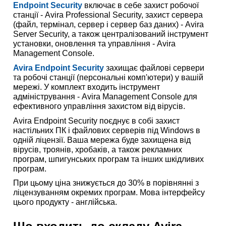
Endpoint Security
включає в себе захист робочої
станції - Avira Professional Security, захист сервера
(файл, термінал, сервер і сервер баз даних) - Avira
Server Security, а також централізований інструмент
установки, оновлення та управління - Avira
Management Console.
Avira Endpoint Security
захищає файлові сервери
та робочі станції (персональні комп'ютери) у вашій
мережі. У комплект входить інструмент
адміністрування - Avira Management Console для
ефективного управління захистом від вірусів.
Avira Endpoint Security поєднує в собі захист
настільних ПК і файлових серверів під Windows в
одній ліцензії. Ваша мережа буде захищена від
вірусів, троянів, хробаків, а також рекламних
програм, шпигунських програм та інших шкідливих
програм.
При цьому ціна знижується до 30% в порівнянні з
ліцензуванням окремих програм. Мова інтерфейсу
цього продукту - англійська.