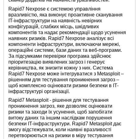
Rapid7 Nexpose є системою управління
вразливістю, яка виконує проактивне сканування
IT-інфраструктури на наявність невірних
конфігурацій, слабких місць, шкідливих
компонентів та надає рекомендації щодо усунення
наявних ризиків. Rapid7 Nexpose аналізує всі
компоненти інфраструктури, включаючи мережі,
операційні системи, бази даних та веб-програми.
За підсумками перевірки програма здійснює
пріоритезацію виявлених загроз і генерує
керівництва, як знизити кожну з них. Система
Rapid7 Nexpose може інтегруватися з Metasploit –
рішенням для тестування проникнення загроз –
щоб комплексно оцінювати ризики безпеки в IT-
інфраструктурі організації.
Rapid7 Metasploit - рішення для тестування
проникнення загроз, яке дозволяє оцінювати
ризики та заходи їх усунення, щоб запобігати
витоку даних та іншим наслідкам порушення
безпеки IT-інфраструктури. Rapid7 Metasploit дає
змогу відстежувати, коли наявні вразливості
перетворюються на ризики в міру тестування