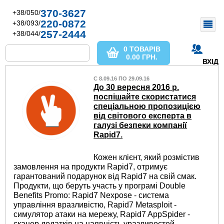
370-3627
+38/050/
220-0872
+38/093/
257-2444
+38/044/
0 ТОВАРІВ
0.00
ГРН.
ВХІД
С 8.09.16 ПО 29.09.16
До 30 вересня 2016 р.
поспішайте скористатися
спеціальною пропозицією
від світового експерта в
галузі безпеки компанії
Rapid7.
Кожен клієнт, який розмістив
замовлення на продукти Rapid7, отримує
гарантований подарунок від Rapid7 на свій смак.
Продукти, що беруть участь у програмі Double
Benefits Promo: Rapid7 Nexpose - система
управління вразливістю, Rapid7 Metasploit -
симулятор атаки на мережу, Rapid7 AppSpider -
сканер додатків на наявність уразливостей.