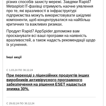
різних способів захисту мережі. Завдяки Rapid7
Metasploit IT-фахівці отримують наочне уявлення
про те, які вразливості в інфраструктурі
підприємства можуть використовувати шкідливі
компоненти, щоб концентруватися на найбільш
критичних та важливих ризиках.
Продукт Rapid7 AppSpider допоможе вам
просканувати всі ваші програми на наявність
вразливостей, а також надасть рекомендації щодо
їх усунення.
Інші акції
С 1.03.24 ПО 30.12.24
При переході з ліцензійних продуктів інших
виробників антивірусного програмного
забезпечення на рішення ESET надається
знижка 30%.
С 29.02.24 ПО 30.12.24