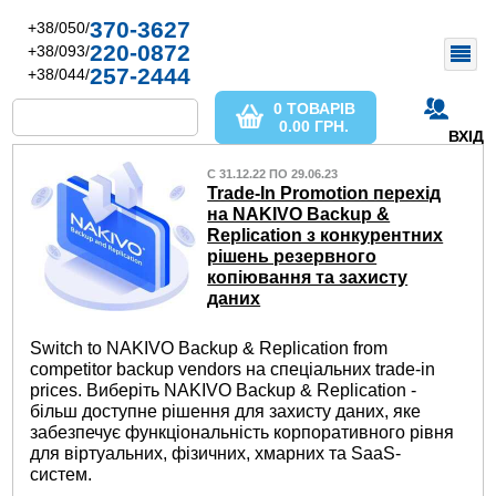
370-3627
+38/050/
220-0872
+38/093/
257-2444
+38/044/
0 ТОВАРІВ
0.00
ГРН.
ВХІД
С 31.12.22 ПО 29.06.23
Trade-In Promotion перехід
на NAKIVO Backup &
Replication з конкурентних
рішень резервного
копіювання та захисту
даних
Switch to NAKIVO Backup & Replication from
competitor backup vendors на спеціальних trade-in
prices. Виберіть NAKIVO Backup & Replication -
більш доступне рішення для захисту даних, яке
забезпечує функціональність корпоративного рівня
для віртуальних, фізичних, хмарних та SaaS-
систем.