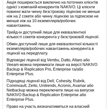
Акція поширюється виключно на поточних клієнтів
однієї з компаній-конкурентів NAKIVO. Ці клієнти
повинні мати чинну безстрокову ліцензію не менше
ніж на 2 сокети або чинну ліцензію за підпискою не
менше ніж на 10 екземплярів/робочих
навантажень.
Трейд-ін доступний лише для еквівалентної
кількості сокетів конкурента у безстроковій ліцензії.
Обмін доступний лише для еквівалентної кількості
екземплярів/робочих навантажень конкурента в
ліцензії на передплату.
Відповідні ліцензії від Vembu, Datto, Altaro або
Veeam можна перемикати лише на версії NAKIVO
Backup & Replication Pro, Enterprise та/або
Enterprise Plus.
Підходящі ліцензії від Dell, Cohesity, Rubrik,
Commvault, Zerto, Unitrends, Acronis, Avamar або
Netbackup можна переключити лише на випуски
NAKIVO Backup & Replication Enterprise або
Enterprise Plus.
Право на участь визначатиметься на власний