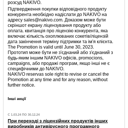
розсуд NAKIVO.
Підтвердження покупки відповідного продукту
конкурента необхідно надіслати до NAKIVO на
адресу sales@nakivo.com. Доказом може бути
скріншот екрану ліцензування продукту або
оплата. квитанція про ліцензію конкурента, яка
включає кількість охоплюваних сокетів/ліцензій
дата закінчення терміну підтримки та ім'я клієнта.
The Promotion is valid until June 30, 2023.
Прототип може бути не з'єднаний або з'єднаний з
будь-яким іншим NAKIVO офісів, promocions,
campaigns, або продажі програм, якщо інші не є
специфічними до NAKIVO.
NAKIVO reservas sole right to revise or cancel the
Promotion at any time and for any reason, without
further notice.
Інші акції
С 1.03.24 ПО 30.12.24
При переході з ліцензійних продуктів інших
виробників антивірусного програмного