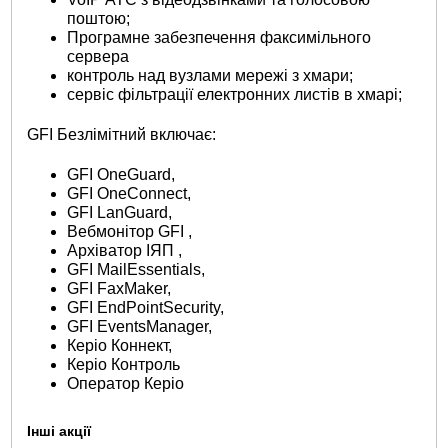
поштою;
Програмне забезпечення факсимільного
сервера
контроль над вузлами мережі з хмари;
сервіс фільтрації електронних листів в хмарі;
GFI Безлімітний включає:
GFI OneGuard,
GFI OneConnect,
GFI LanGuard,
Вебмонітор GFI ,
Архіватор ІЯП ,
GFI MailEssentials,
GFI FaxMaker,
GFI EndPointSecurity,
GFI EventsManager,
Керіо Коннект,
Керіо Контроль
Оператор Керіо
Інші акції