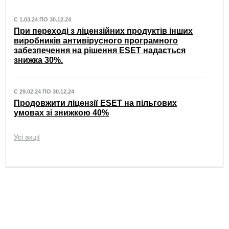
С 1.03.24 ПО 30.12.24
При переході з ліцензійних продуктів інших
виробників антивірусного програмного
забезпечення на рішення ESET надається
знижка 30%.
С 29.02.24 ПО 30.12.24
Продовжити ліцензії ESET на пільгових
умовах зі знижкою 40%
Усі акції