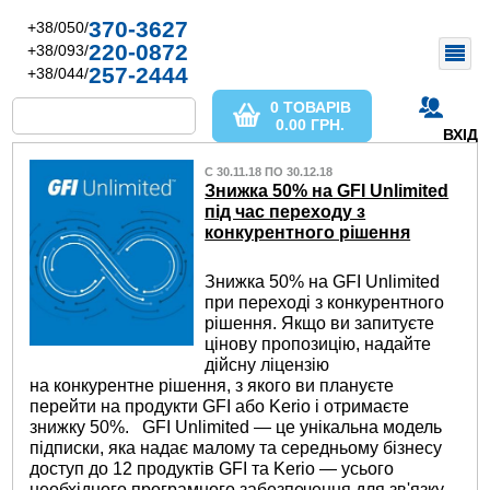
370-3627
+38/050/
220-0872
+38/093/
257-2444
+38/044/
0 ТОВАРІВ
0.00
ГРН.
ВХІД
С 30.11.18 ПО 30.12.18
Знижка 50% на GFI Unlimited
під час переходу з
конкурентного рішення
Знижка 50% на GFI Unlimited
при переході з конкурентного
рішення. Якщо ви запитуєте
цінову пропозицію, надайте
дійсну ліцензію
на конкурентне рішення, з якого ви плануєте
перейти на продукти GFI або Kerio і отримаєте
знижку 50%. GFI Unlimited — це унікальна модель
підписки, яка надає малому та середньому бізнесу
доступ до 12 продуктів GFI та Kerio — усього
необхідного програмного забезпечення для зв'язку