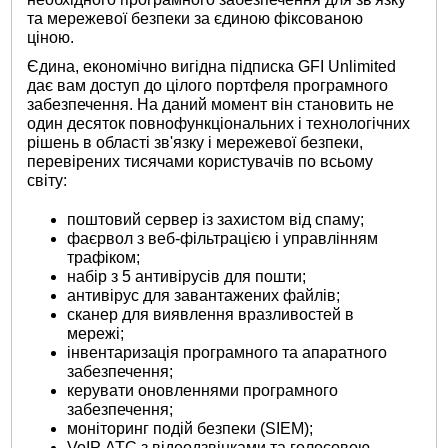
та мережевої безпеки за єдиною фіксованою
ціною.
Єдина, економічно вигідна підписка GFI Unlimited
дає вам доступ до цілого портфеля програмного
забезпечення. На даний момент він становить не
один десяток повнофункціональних і технологічних
рішень в області зв'язку і мережевої безпеки,
перевірених тисячами користувачів по всьому
світу:
поштовий сервер із захистом від спаму;
фаєрвол з веб-фільтрацією і управлінням
трафіком;
набір з 5 антивірусів для пошти;
антивірус для завантажених файлів;
сканер для виявлення вразливостей в
мережі;
інвентаризація програмного та апаратного
забезпечення;
керувати оновленнями програмного
забезпечення;
моніторинг подій безпеки (SIEM);
VoIP АТС з відеодзвінками та голосовою