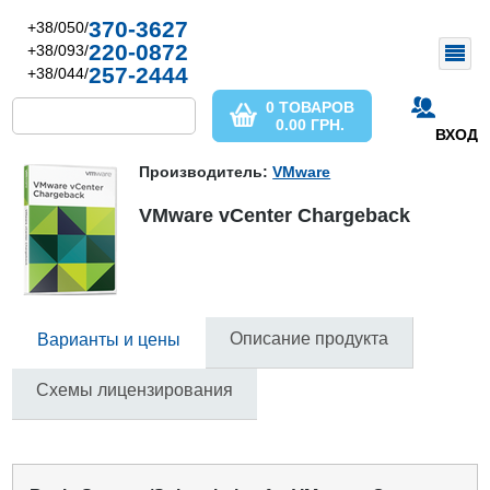
370-3627
+38/050/
220-0872
+38/093/
257-2444
+38/044/
0 ТОВАРОВ
0.00
ГРН.
ВХОД
Производитель:
VMware
VMware vCenter Chargeback
Описание продукта
Варианты и цены
Схемы лицензирования