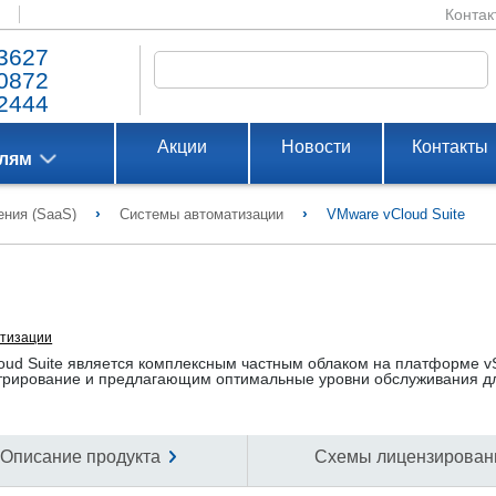
Контак
3627
0872
2444
Акции
Новости
Контакты
елям
›
›
ния (SaaS)
Системы автоматизации
VMware vCloud Suite
тизации
ud Suite является комплексным частным облаком на платформе v
рирование и предлагающим оптимальные уровни обслуживания дл
Описание продукта
Схемы лицензирован