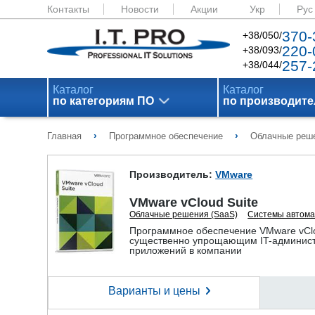
Контакты
Новости
Акции
Укр
Рус
370-
+38/050/
220-
+38/093/
257-
+38/044/
Каталог
Каталог
по категориям ПО
по производит
›
›
Главная
Программное обеспечение
Облачные реше
Производитель:
VMware
VMware vCloud Suite
Облачные решения (SaaS)
Системы автома
Программное обеспечение VMware vClo
существенно упрощающим IT-админист
приложений в компании
Варианты и цены