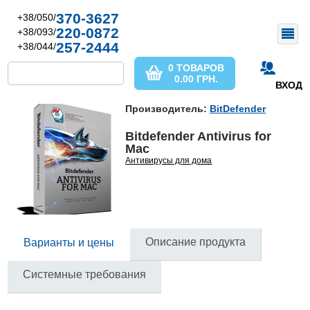
370-3627
+38/050/
220-0872
+38/093/
257-2444
+38/044/
0 ТОВАРОВ
0.00
ГРН.
ВХОД
Производитель:
BitDefender
Bitdefender Antivirus for
Mac
Антивирусы для дома
Описание продукта
Варианты и цены
Системные требования