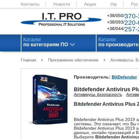
Контакты
Новости
Акции
Укр
Рус
370-
+38/050/
220-
+38/093/
257-
+38/044/
Каталог
Каталог
по категориям ПО
по производит
›
›
Главная
Программное обеспечение
Антивирусы. Б
Производитель:
BitDefender
Bitdefender Antivirus Pl
Антивирусы. Безопасность
Антиви
Bitdefender Antivirus Plu
Bitdefender Antivirus Plus 201
системы. Это означает, что Вы
Bitdefender Antivirus Plus 20
данных, онлайн-транзакций и В
Выберите
Bitdefender Antiviru