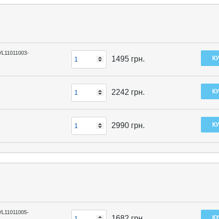
VL11011003-
1495
грн.
s
2242
грн.
s
2990
грн.
VL11011005-
1682
грн.