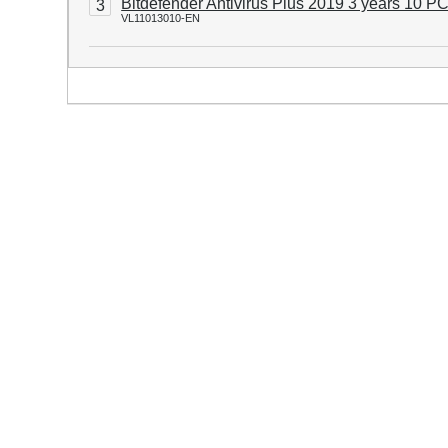
Bitdefender Antivirus Plus 2019 3 years 10 P
3
VL11013010-EN