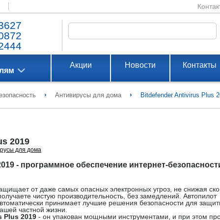
Контак
3627
0872
2444
Акции
Новости
Контакты
елям
›
›
езопасность
Антивирусы для дома
Bitdefender Antivirus Plus 
us 2019
русы для дома
s 2019 - программное обеспечение интернет-безопасност
9 защищает от даже самых опасных электронных угроз, не снижая ск
 получаете чистую производительность, без замедлений. Автопилот
19 автоматически принимает лучшие решения безопасности для защи
ашей частной жизни.
s Plus 2019
- он упакован мощными инструментами, и при этом про