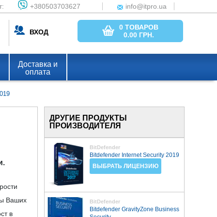
т:
+380503703627
info@itpro.ua
0 ТОВАРОВ
ВХОД
0.00
ГРН.
Доставка и
оплата
2019
ДРУГИЕ ПРОДУКТЫ
ПРОИЗВОДИТЕЛЯ
BitDefender
Bitdefender Internet Security 2019
и.
ВЫБРАТЬ ЛИЦЕНЗИЮ
орости
ты Ваших
BitDefender
Bitdefender GravityZone Business
ст в
Security