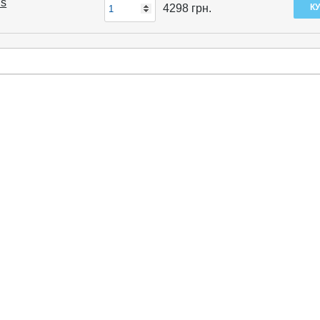
Cs
4298
грн.