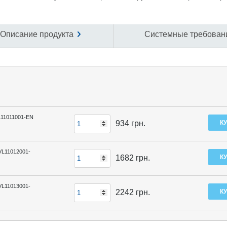
Описание продукта
Системные требован
L11011001-EN
934
грн.
VL11012001-
1682
грн.
VL11013001-
2242
грн.