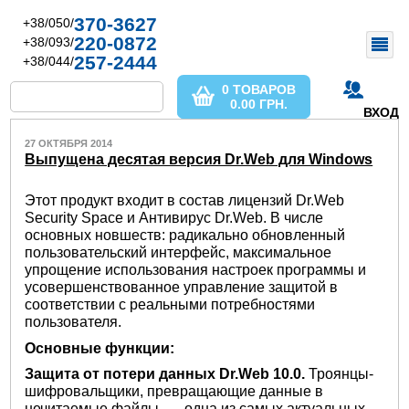
370-3627
+38/050/
220-0872
+38/093/
257-2444
+38/044/
0 ТОВАРОВ
0.00
ГРН.
ВХОД
27 ОКТЯБРЯ 2014
Выпущена десятая версия Dr.Web для Windows
Этот продукт входит в состав лицензий Dr.Web
Security Space и Антивирус Dr.Web. В числе
основных новшеств: радикально обновленный
пользовательский интерфейс, максимальное
упрощение использования настроек программы и
усовершенствованное управление защитой в
соответствии с реальными потребностями
пользователя.
Основные функции:
Защита от потери данных Dr.Web 10.0.
Троянцы-
шифровальщики, превращающие данные в
нечитаемые файлы, — одна из самых актуальных