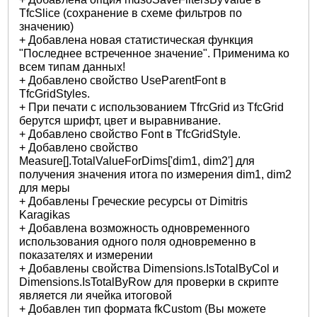
TfcSlice (сохранение в схеме фильтров по
значению)
+ Добавлена новая статистическая функция
"Последнее встреченное значение". Применима ко
всем типам данных!
+ Добавлено свойство UseParentFont в
TfcGridStyles.
+ При печати с использованием TfrcGrid из TfcGrid
берутся шрифт, цвет и выравнивание.
+ Добавлено свойство Font в TfcGridStyle.
+ Добавлено свойство
Measure[].TotalValueForDims['dim1, dim2'] для
получения значения итога по измерения dim1, dim2
для меры
+ Добавлены Греческие ресурсы от Dimitris
Karagikas
+ Добавлена возможность одновременного
использования одного поля одновременно в
показателях и измерении
+ Добавлены свойства Dimensions.IsTotalByCol и
Dimensions.IsTotalByRow для проверки в скрипте
является ли ячейка итоговой
+ Добавлен тип формата fkCustom (Вы можете