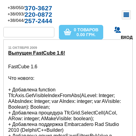
370-3627
+38/050/
220-0872
+38/093/
257-2444
+38/044/
0 ТОВАРОВ
0.00
ГРН.
ВХОД
11 ОКТЯБРЯ 2009
Выпущен FastCube 1.6!
FastCube 1.6
Что нового:
+ Добавлена function
TfcAxis.GetVisibleIndexFromAbs(ALevel: Integer;
AAbsIndex: Integer; var AIndex: integer; var AVisible:
Boolean): Boolean;
+ Добавлена процедура TfcGrid.SelectCell(ACol,
ARow: integer; AMakeVisible: boolean);
+ Добавлена поддержка Embarcadero Rad Studio
2010 (Delphi/C++Builder)
+ Добавлена опция mdsoSaveFiltersByValue в