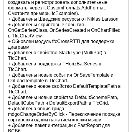
создавать и регистрировать дополнительные
форматы через fcCustomFormats.AddFormat.
Смотрите примеры fcExamples).
+ Добавлены Шведские ресурсы от Niklas Larsson
+ Добавлены скриптовые события
OnGetSeriesClass, OnSeriesCreated и OnChartFilled
в TfrcChartView.
+ Обновлен модуль frcCrossRTTI для поддержки
диаграмм.
+ Добавлено свойство StackType (MultiBar) в
TfcChart.
+ Добавлена поддержка THorizBarSeries в
TfcChart.
+ Добавлены новые события OnSaveTemplate и
OnLoadTemplate в TfcChart.
+ Добавлено новое свойство DefaultTemplatePath в
TfcChart.
+ Добавлены новые свойства DefaultSchemePath,
DefaultCubePath и DefaultExportPath в TfcGrid.
+ Добавлена опция грида
mdgoChangeOrderByClick - Переключение порядка
сортировки одним нажатием кнопки мыши.
+ Добавлен пакет интеграции с FastReport для
BCB6