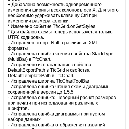
+ Добавлена возможность одновременного
изменения ширины всех колонок в оси X. Для этого
необходимо удерживать клавишу Ctrl при
изменении размера колонки.
* Изменено событие TfrcGrid.onGetStyles
* Для файлов схемы теперь используется только
UTF8 кодировка.
- Исправлен эспорт Null в различные XML
форматы
- Исправлена ошибка чтения свойства StackType
(MultiBar) в TfcChart.
- Исправлено использование свойства
DefaultExportPath в TfcGrid и свойства
DefaultTemplatePath в TfcChart.
- Исправлена ширина TfcChartToolBar
- Исправлена ошибка чтения схемы диаграммы
сохраненной в версии до 1.5.5
- Исправлена ошибка: Неверный расчет размеров
при печати при использовании различных
шрифтов.
- Исправлена ошибка диаграммы при пустом
наборе данных
- Исправлена ошибка отображения названий