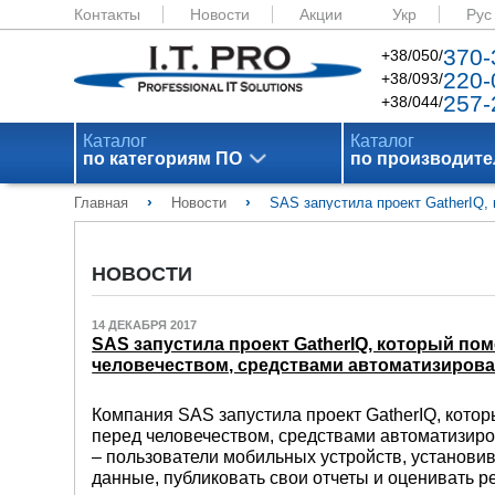
Контакты
Новости
Акции
Укр
Рус
370-
+38/050/
220-
+38/093/
257-
+38/044/
Каталог
Каталог
по категориям ПО
по производит
›
›
Главная
Новости
SAS запустила проект GatherIQ,
НОВОСТИ
14 ДЕКАБРЯ 2017
SAS запустила проект GatherIQ, который п
человечеством, средствами автоматизирова
Компания SAS запустила проект GatherIQ, кот
перед человечеством, средствами автоматизиро
– пользователи мобильных устройств, установи
данные, публиковать свои отчеты и оценивать р