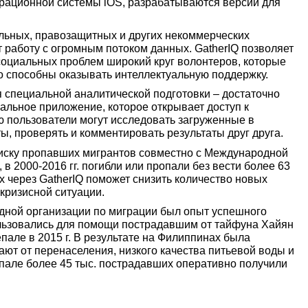
рационной системы iOS, разрабатываются версии для
ельных, правозащитных и других некоммерческих
 работу с огромным потоком данных. GatherIQ позволяет
социальных проблем широкий круг волонтеров, которые
 но способны оказывать интеллектуальную поддержку.
я специальной аналитической подготовки – достаточно
альное приложение, которое открывает доступ к
ью пользователи могут исследовать загруженные в
ы, проверять и комментировать результаты друг друга.
оиску пропавших мигрантов совместно с Международной
в 2000-2016 гг. погибли или пропали без вести более 63
 через GatherIQ поможет снизить количество новых
кризисной ситуации.
дной организации по миграции был опыт успешного
льзовались для помощи пострадавшим от тайфуна Хайян
епале в 2015 г. В результате на Филиппинах была
ают от перенаселения, низкого качества питьевой воды и
епале более 45 тыс. пострадавших оперативно получили