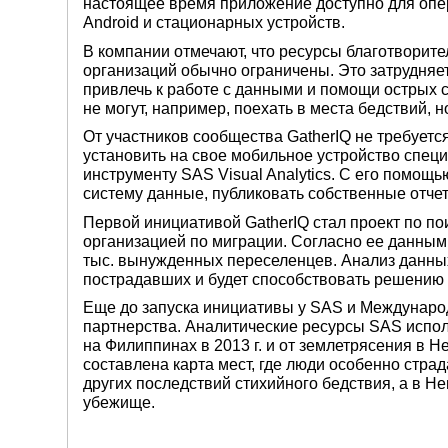
настоящее время приложение доступно для опе
Android и стационарных устройств.
В компании отмечают, что ресурсы благотворит
организаций обычно ограничены. Это затрудняет
привлечь к работе с данными и помощи острых 
не могут, например, поехать в места бедствий,
От участников сообщества GatherIQ не требуетс
установить на свое мобильное устройство специ
инструменту SAS Visual Analytics. С его помощ
систему данные, публиковать собственные отчет
Первой инициативой GatherIQ стал проект по п
организацией по миграции. Согласно ее данным, 
тыс. вынужденных переселенцев. Анализ данных
пострадавших и будет способствовать решению 
Еще до запуска инициативы у SAS и Междунаро
партнерства. Аналитические ресурсы SAS испо
на Филиппинах в 2013 г. и от землетрясения в Н
составлена карта мест, где люди особенно страд
других последствий стихийного бедствия, а в Н
убежище.