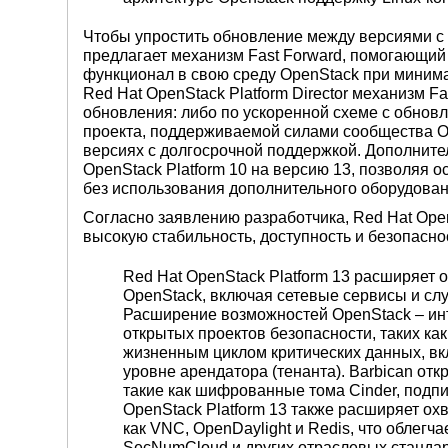
Чтобы упростить обновление между версиями с 
предлагает механизм Fast Forward, помогающий
функционал в свою среду OpenStack при миним
Red Hat OpenStack Platform Director механизм 
обновления: либо по ускоренной схеме с обновл
проекта, поддерживаемой силами сообщества O
версиях с долгосрочной поддержкой. Дополните
OpenStack Platform 10 на версию 13, позволяя 
без использования дополнительного оборудовани
Согласно заявлению разработчика, Red Hat Ope
высокую стабильность, доступность и безопасн
Red Hat OpenStack Platform 13 расширяет 
OpenStack, включая сетевые сервисы и с
Расширение возможностей OpenStack – инте
открытых проектов безопасности, таких ка
жизненным циклом критических данных, вк
уровне арендатора (тенанта). Barbican о
такие как шифрованные тома Cinder, подпи
OpenStack Platform 13 также расширяет ох
как VNC, OpenDaylight и Redis, что облег
SecNumCloud и других отраслевых стандар