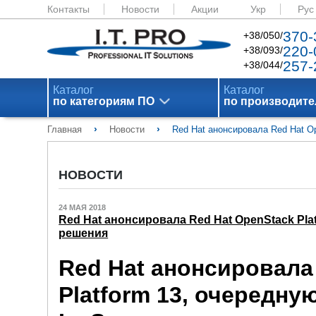
Контакты
Новости
Акции
Укр
Рус
370-
+38/050/
220-
+38/093/
257-
+38/044/
Каталог
Каталог
по категориям ПО
по производит
›
›
Главная
Новости
Red Hat анонсировала Red Hat O
НОВОСТИ
24 МАЯ 2018
Red Hat анонсировала Red Hat OpenStack Pla
решения
Red Hat анонсировала
Platform 13, очередну