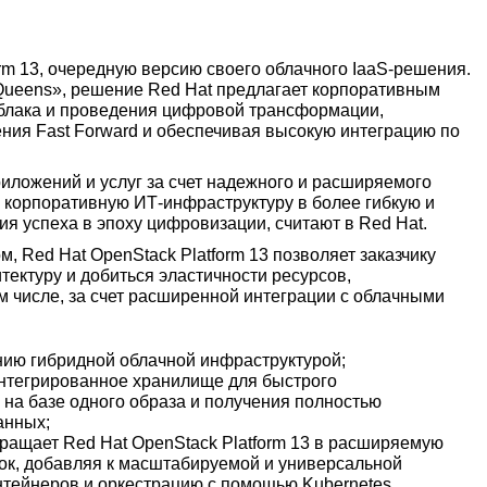
rm 13, очередную версию своего облачного IaaS-решения.
Queens», решение Red Hat предлагает корпоративным
облака и проведения цифровой трансформации,
ния Fast Forward и обеспечивая высокую интеграцию по
приложений и услуг за счет надежного и расширяемого
ь корпоративную ИТ-инфраструктуру в более гибкую и
я успеха в эпоху цифровизации, считают в Red Hat.
 Red Hat OpenStack Platform 13 позволяет заказчику
тектуру и добиться эластичности ресурсов,
м числе, за счет расширенной интеграции с облачными
нию гибридной облачной инфраструктурой;
интегрированное хранилище для быстрого
на базе одного образа и получения полностью
анных;
евращает Red Hat OpenStack Platform 13 в расширяемую
зок, добавляя к масштабируемой и универсальной
нтейнеров и оркестрацию с помощью Kubernetes.