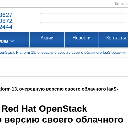
Контак
3627
0872
2444
Акции
Новости
Контакты
елям
penStack Platform 13, очередную версию своего облачного IaaS-решения
tform 13, очередную версию своего облачного IaaS-
 Red Hat OpenStack
ю версию своего облачного