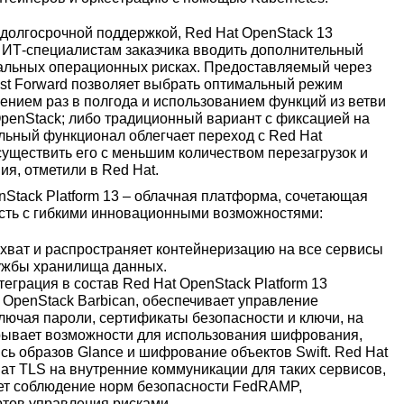
долгосрочной поддержкой, Red Hat OpenStack 13
 ИТ-специалистам заказчика вводить дополнительный
альных операционных рисках. Предоставляемый через
Fast Forward позволяет выбрать оптимальный режим
ением раз в полгода и использованием функций из ветви
penStack; либо традиционный вариант с фиксацией на
льный функционал облегчает переход с Red Hat
осуществить его с меньшим количеством перезагрузок и
я, отметили в Red Hat.
nStack Platform 13 – облачная платформа, сочетающая
ость с гибкими инновационными возможностями:
охват и распространяет контейнеризацию на все сервисы
лужбы хранилища данных.
грация в состав Red Hat OpenStack Platform 13
к OpenStack Barbican, обеспечивает управление
лючая пароли, сертификаты безопасности и ключи, на
ткрывает возможности для использования шифрования,
сь образов Glance и шифрование объектов Swift. Red Hat
ват TLS на внутренние коммуникации для таких сервисов,
чает соблюдение норм безопасности FedRAMP,
тов управления рисками.