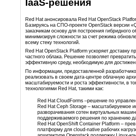
IaaS-решения
Red Hat анонсировала Red Hat OpenStack Platfo
Базируясь на СПО-проекте OpenStack версии «
заказчикам основу для построения гибридного 
минимизируя сложности за счет режима обновле
всему стеку технологий.
Red Hat OpenStack Platform ускоряет доставку 
частного облака. Решение позволяет превратит
эффективную среду, необходимую для достижени
По информации, предоставленной разработчиком,
реализовать в своем дата-центре облачную архи
масштабируемости и роста эффективности, в то
технологиями Red Hat, такими как:
Red Hat CloudForms –решение по управле
Red Hat Ceph Storage – масштабируемое 
разворачивания сотен виртуальных машин 
поддерживаемого решения по хранению д
Red Hat OpenShift Container Platform – пр
платформу для cloud-native рабочих нагру
архитектуре Openstack поддержку Linux-ко