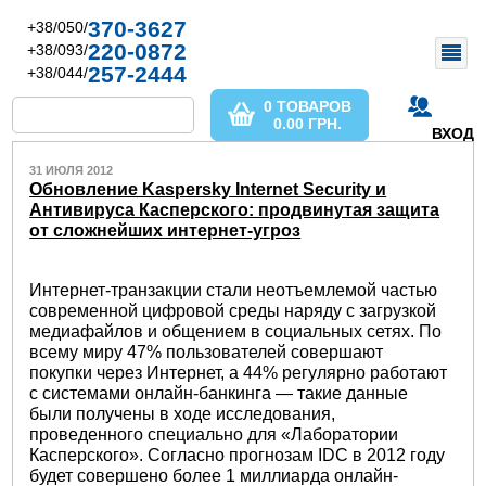
370-3627
+38/050/
220-0872
+38/093/
257-2444
+38/044/
0 ТОВАРОВ
0.00
ГРН.
ВХОД
31 ИЮЛЯ 2012
Обновление Kaspersky Internet Security и
Антивируса Касперского: продвинутая защита
от сложнейших интернет-угроз
Интернет-транзакции стали неотъемлемой частью
современной цифровой среды наряду с загрузкой
медиафайлов и общением в социальных сетях. По
всему миру 47% пользователей совершают
покупки через Интернет, а 44% регулярно работают
с системами онлайн-банкинга — такие данные
были получены в ходе исследования,
проведенного специально для «Лаборатории
Касперского». Согласно прогнозам IDC в 2012 году
будет совершено более 1 миллиарда онлайн-