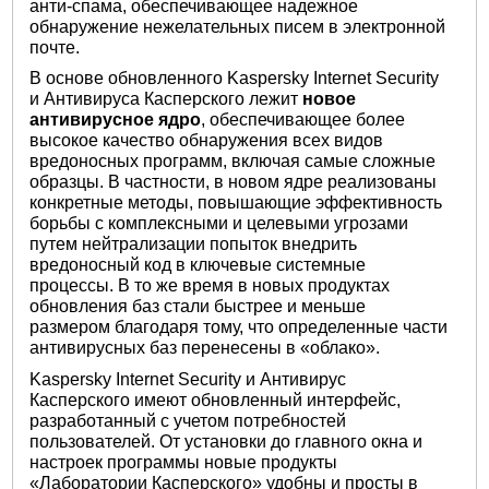
анти-спама, обеспечивающее надежное
обнаружение нежелательных писем в электронной
почте.
В основе обновленного Kaspersky Internet Security
и Антивируса Касперского лежит
новое
антивирусное ядро
, обеспечивающее более
высокое качество обнаружения всех видов
вредоносных программ, включая самые сложные
образцы. В частности, в новом ядре реализованы
конкретные методы, повышающие эффективность
борьбы с комплексными и целевыми угрозами
путем нейтрализации попыток внедрить
вредоносный код в ключевые системные
процессы. В то же время в новых продуктах
обновления баз стали быстрее и меньше
размером благодаря тому, что определенные части
антивирусных баз перенесены в «облако».
Kaspersky Internet Security и Антивирус
Касперского имеют обновленный интерфейс,
разработанный с учетом потребностей
пользователей. От установки до главного окна и
настроек программы новые продукты
«Лаборатории Касперского» удобны и просты в