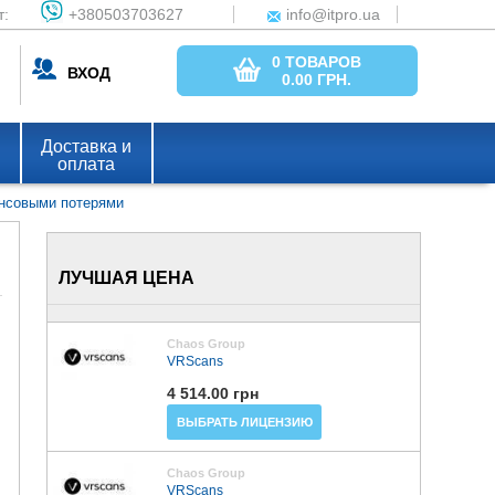
т:
+380503703627
info@itpro.ua
0 ТОВАРОВ
ВХОД
0.00
ГРН.
Доставка и
оплата
ансовыми потерями
ЛУЧШАЯ ЦЕНА
Chaos Group
VRScans
4 514.00 грн
ВЫБРАТЬ ЛИЦЕНЗИЮ
Chaos Group
VRScans