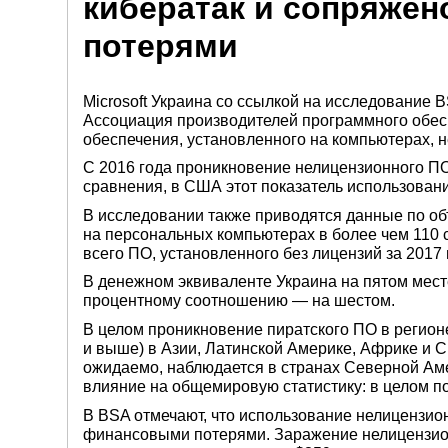
кибератак и сопряже
потерями
Microsoft Украина со ссылкой на исследование B
Ассоциация производителей программного обес
обеспечения, установленного на компьютерах, 
С 2016 года проникновение нелицензионного ПО 
сравнения, в США этот показатель использовани
В исследовании также приводятся данные по об
на персональных компьютерах в более чем 110 с
всего ПО, установленного без лицензий за 2017 
В денежном эквиваленте Украина на пятом мест
процентному соотношению — на шестом.
В целом проникновение пиратского ПО в регион
и выше) в Азии, Латинской Америке, Африке и 
ожидаемо, наблюдается в странах Северной Аме
влияние на общемировую статистику: в целом п
В BSA отмечают, что использование нелицензион
финансовыми потерями. Заражение нелицензио