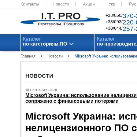
Контакты
Новости
Акции
Укр
Рус
370-
+38/050/
220-
+38/093/
257-
+38/044/
Каталог
Каталог
по категориям ПО
по производит
›
›
Главная
Новости
Microsoft Украина: использован
НОВОСТИ
18 СЕНТЯБРЯ 2018
Microsoft Украина: использование нелиценз
сопряжено с финансовыми потерями
Microsoft Украина: ис
нелицензионного ПО с