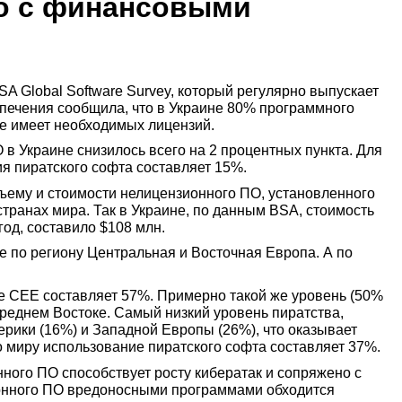
но с финансовыми
SA Global Software Survey, который регулярно выпускает
печения сообщила, что в Украине 80% программного
не имеет необходимых лицензий.
в Украине снизилось всего на 2 процентных пункта. Для
я пиратского софта составляет 15%.
ъему и стоимости нелицензионного ПО, установленного
транах мира. Так в Украине, по данным BSA, стоимость
год, составило $108 млн.
е по региону Центральная и Восточная Европа. А по
е CEE составляет 57%. Примерно такой же уровень (50%
Среднем Востоке. Самый низкий уровень пиратства,
рики (16%) и Западной Европы (26%), что оказывает
о миру использование пиратского софта составляет 37%.
ного ПО способствует росту кибератак и сопряжено с
нного ПО вредоносными программами обходится