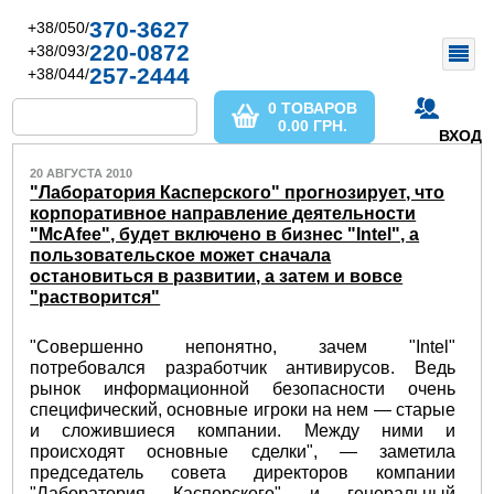
370-3627
+38/050/
220-0872
+38/093/
257-2444
+38/044/
0 ТОВАРОВ
0.00
ГРН.
ВХОД
20 АВГУСТА 2010
"Лаборатория Касперского" прогнозирует, что
корпоративное направление деятельности
"McAfee", будет включено в бизнес "Intel", а
пользовательское может сначала
остановиться в развитии, а затем и вовсе
"растворится"
"Совершенно непонятно, зачем "Intel"
потребовался разработчик антивирусов. Ведь
рынок информационной безопасности очень
специфический, основные игроки на нем — старые
и сложившиеся компании. Между ними и
происходят основные сделки", — заметила
председатель совета директоров компании
"Лаборатория Касперского" и генеральный