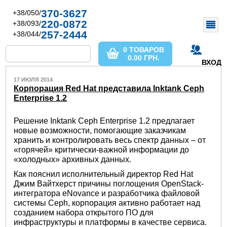
370-3627
+38/050/
220-0872
+38/093/
257-2444
+38/044/
0 ТОВАРОВ
0.00
ГРН.
ВХОД
17 ИЮЛЯ 2014
Корпорация Red Hat представила Inktank Ceph
Enterprise 1.2
Решение Inktank Ceph Enterprise 1.2 предлагает
новые возможности, помогающие заказчикам
хранить и контролировать весь спектр данных – от
«горячей» критически-важной информации до
«холодных» архивных данных.
Как пояснил исполнительный директор Red Hat
Джим Вайтхерст причины поглощения OpenStack-
интегратора eNovance и разработчика файловой
системы Ceph, корпорация активно работает над
созданием набора открытого ПО для
инфраструктуры и платформы в качестве сервиса.