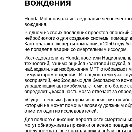
вождения
Honda Motor начала исследование человеческого
вождения.
В одном из своих последних проектов японский
нейробиологию для создания системы помощи в
Как полагают эксперты компании, к 2050 году б
не попадет в аварии со смертельным исходом.
Исследователи из Honda посетили Национальный
технологий, занимающийся квантовой наукой, в ​
наблюдали, как изображения МРТ отображают м
симулятором вождения. Исследователи участву
восприятий, необходимых для безопасного вожд
управляющих автомобилем, с теми, кто более ск
определить, какая часть мозга отвечает за опр
«Существенным фактором человеческих ошибок,
который не может помочь человеку должным об
отметил один из исследователей.
Для полного снижения вероятности смертельны
могут обнаруживать признаки опасного поведен
предупреждать всех находящихся поблизости во