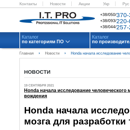
Контакты
Новости
Акции
Укр
Рус
370-
+38/050/
220-
+38/093/
257-
+38/044/
Каталог
Каталог
по категориям ПО
по производит
›
›
Главная
Новости
Honda начала исследование чело
НОВОСТИ
19 СЕНТЯБРЯ 2021
Honda начала исследование человеческого м
вождения
Honda начала исследо
мозга для разработки