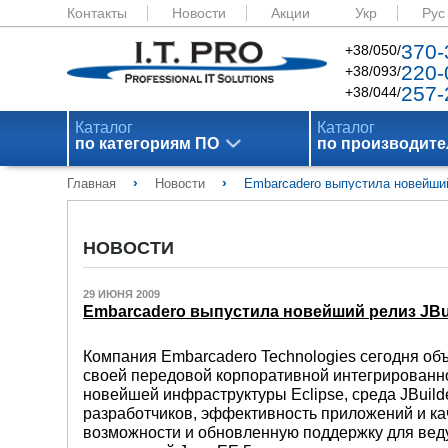
Контакты
Новости
Акции
Укр
Рус
370-
+38/050/
220-
+38/093/
257-
+38/044/
Каталог
Каталог
по категориям ПО
по производит
›
›
Главная
Новости
Embarcadero выпустила новейший
НОВОСТИ
29 ИЮНЯ 2009
Embarcadero выпустила новейший релиз JBu
Компания Embarcadero Technologies сегодня объ
своей передовой корпоративной интегрированно
новейшей инфраструктуры Eclipse, среда JBuil
разработчиков, эффективность приложений и ка
возможности и обновленную поддержку для веду