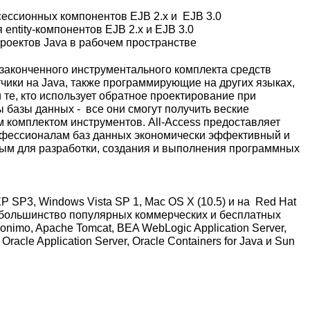
сессионных компонентов EJB 2.x и EJB 3.0
entity-компонентов EJB 2.x и EJB 3.0
проектов Java в рабочем пространстве
 законченного инструментального комплекта средств
чики на Java, также программирующие на других языках,
 те, кто использует обратное проектирование при
базы данных - все они смогут получить веские
комплектом инструментов. All-Access предоставляет
офессионалам баз данных экономически эффективный и
мым для разработки, создания и выполнения программных
 SP3, Windows Vista SP 1, Mac OS X (10.5) и на Red Hat
ет большинство популярных коммерческих и бесплатных
nimo, Apache Tomcat, BEA WebLogic Application Server,
Oracle Application Server, Oracle Containers for Java и Sun