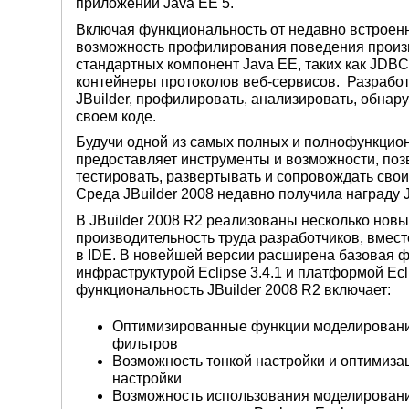
приложений Java EE 5.
Включая функциональность от недавно встроенно
возможность профилирования поведения произв
стандартных компонент Java EE, таких как JDBC, 
контейнеры протоколов веб-сервисов. Разработч
JBuilder, профилировать, анализировать, обнар
своем коде.
Будучи одной из самых полных и полнофункциона
предоставляет инструменты и возможности, поз
тестировать, развертывать и сопровождать сво
Среда JBuilder 2008 недавно получила награду Jo
В JBuilder 2008 R2 реализованы несколько но
производительность труда разработчиков, вмес
в IDE. В новейшей версии расширена базовая ф
инфраструктурой Eclipse 3.4.1 и платформой Ecl
функциональность JBuilder 2008 R2 включает:
Оптимизированные функции моделирования
фильтров
Возможность тонкой настройки и оптимизац
настройки
Возможность использования моделирования