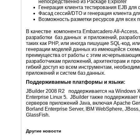
непосредственно из Package Explorer
Генерация клиента тестирования EJB для 
Фасад сессий/DTO и генерация клиента для 
Возможность разметки ресурсов для всех 
В качестве компонента Embarcadero All-Access,
разработки баз данных и приложений, разработ
таких как PHP, или иногда пишущие SQL-код, или
генерации моделей данных из имеющейся схемы 
преимущества от работы с этим исчерпывающим 
разработчикам приложений, архитекторам и пр
гибкий доступ ко всем инструментам, необходи
приложений и систем баз данных.
Поддерживаемые платформы и языки:
JBuilder 2008 R2 поддерживается на Windows XP
Enterprise Linux 5. JBuilder также поддержива
серверов приложений Java, включая Apache Gero
Borland Enterprise Server, IBM WebSphere, JBoss, 
GlassFish.
Другие новости