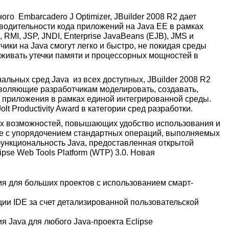
го Embarcadero J Optimizer, JBuilder 2008 R2 дает
одительности кода приложений на Java EE в рамках
RMI, JSP, JNDI, Enterprise JavaBeans (EJB), JMS и
ики на Java смогут легко и быстро, не покидая среды
уживать утечки памяти и процессорных мощностей в
льных сред Java из всех доступных, JBuilder 2008 R2
воляющие разработчикам моделировать, создавать,
и приложения в рамках единой интегрированной среды.
lt Productivity Award в категории сред разработки.
вых возможностей, повышающих удобство использования и
те с упорядочением стандартных операций, выполняемых
ункциональность Java, предоставленная открытой
ipse Web Tools Platform (WTP) 3.0. Новая
 для больших проектов с использованием смарт-
ии IDE за счет детализированной пользовательской
 Java для любого Java-проекта Eclipse